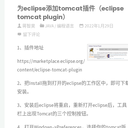
为eclipse添加tomcat插件（eclipse
口
tomcat plugin）
处
蒋智昊
JAVA
/
编程语言
2022年1月29日
理
留下评论
1、插件地址
jSerialComm"
https://marketplace.eclipse.org/
content/eclipse-tomcat-plugin
2、把Install拖到打开的eclipse的工作区中，即可下
安装。
3、安装后eclipse将重启，重新打开eclipse后，工具
栏上出现Tomcat的三个控制按钮。
4、打开Windows->Preferences，选择你的tomcat版