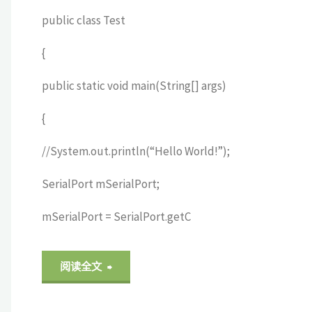
public class Test
{
public static void main(String[] args)
{
//System.out.println(“Hello World!”);
SerialPort mSerialPort;
mSerialPort = SerialPort.getC
"Java
阅读全文
串