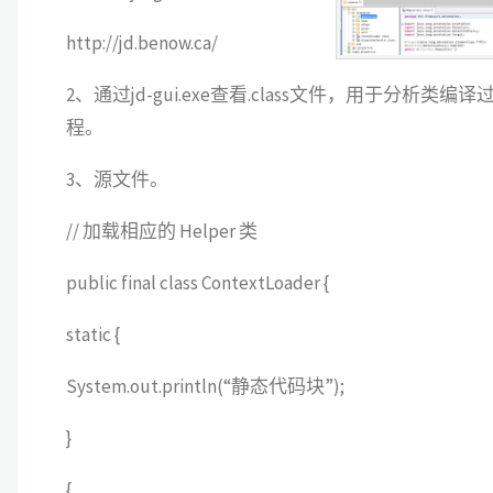
http://jd.benow.ca/
测
2、通过jd-gui.exe查看.class文件，用于分析类编译
试
程。
栅
3、源文件。
栏
// 加载相应的 Helper 类
CyclicBarrier"
public final class ContextLoader {
static {
System.out.println(“静态代码块”);
}
{