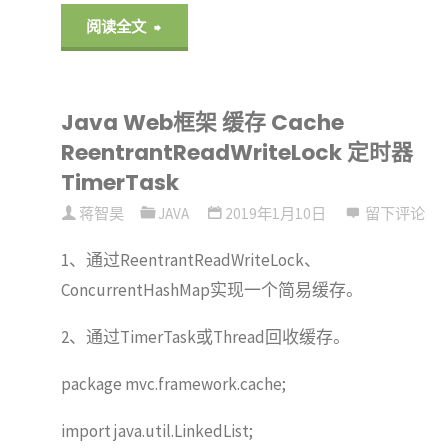
"Java
阅读全文
Web
Java Web框架 缓存 Cache
框
ReentrantReadWriteLock 定时器
架
TimerTask
内
蒋智昊
JAVA
2019年1月10日
留下评论
1、通过ReentrantReadWriteLock、
嵌
ConcurrentHashMap实现一个简易缓存。
embed
2、通过TimerTask或Thread回收缓存。
Tomcat"
package mvc.framework.cache;
import java.util.LinkedList;