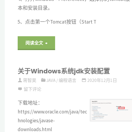
本和安装目录。
5、点击第一个Tomcat按钮（Start T
"为
阅读全文
eclipse
关于Windows系统jdk安装配置
添
蒋智昊
JAVA
/
编程语言
2020年12月1日
加
留下评论
tomcat
下载地址：
https://www.oracle.com/java/tec
插
hnologies/javase-
件
downloads.html