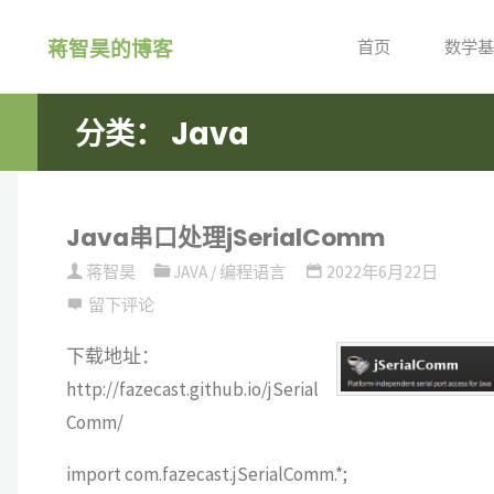
跳
蒋智昊的博客
转
首页
数学基
到
内
分类：
Java
容。
Java串口处理jSerialComm
蒋智昊
JAVA
/
编程语言
2022年6月22日
留下评论
下载地址：
http://fazecast.github.io/jSerial
Comm/
import com.fazecast.jSerialComm.*;