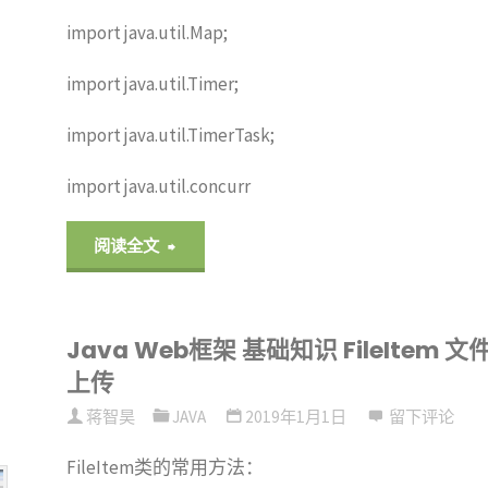
import java.util.Map;
import java.util.Timer;
import java.util.TimerTask;
import java.util.concurr
"Java
阅读全文
Web
Java Web框架 基础知识 FileItem 文
框
上传
架
蒋智昊
JAVA
2019年1月1日
留下评论
缓
FileItem类的常用方法：