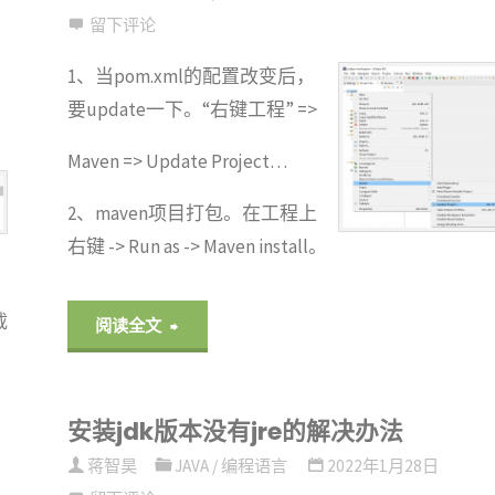
配
留下评论
置"
1、当pom.xml的配置改变后，
要update一下。“右键工程” =>
Maven => Update Project…
2、maven项目打包。在工程上
右键 -> Run as -> Maven install。
载
"Eclipse
阅读全文
使
安装jdk版本没有jre的解决办法
用
蒋智昊
JAVA
/
编程语言
2022年1月28日
Maven