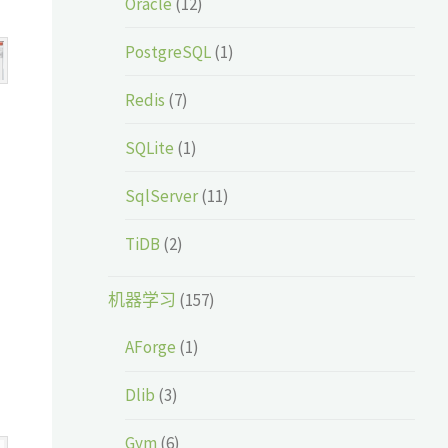
Oracle
(12)
PostgreSQL
(1)
Redis
(7)
SQLite
(1)
SqlServer
(11)
TiDB
(2)
机器学习
(157)
AForge
(1)
Dlib
(3)
Gym
(6)