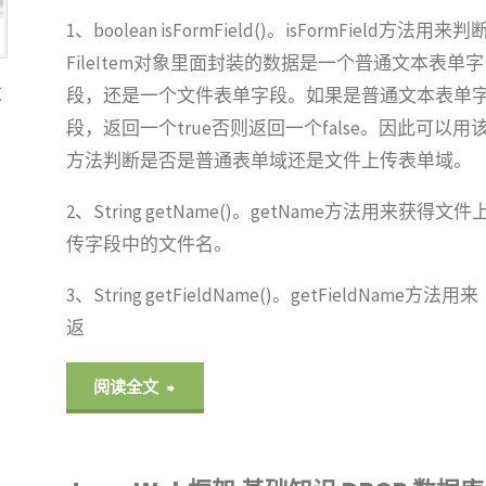
存
1、boolean isFormField()。isFormField方法用来判
FileItem对象里面封装的数据是一个普通文本表单字
Cache
过
段，还是一个文件表单字段。如果是普通文本表单
ReentrantReadWriteLock
段，返回一个true否则返回一个false。因此可以用
方法判断是否是普通表单域还是文件上传表单域。
定
2、String getName()。getName方法用来获得文件
时
传字段中的文件名。
器
3、String getFieldName()。getFieldName方法用来
TimerTask"
返
"Java
阅读全文
Web