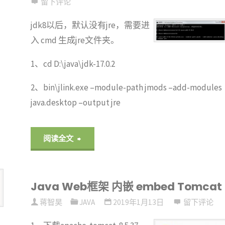
留下评论
打
jdk8以后，默认没有jre，需要进
入 cmd 生成jre文件夹。
包"
1、cd D:\java\jdk-17.0.2
2、bin\jlink.exe –module-path jmods –add-modules
java.desktop –output jre
"安
阅读全文
装
Java Web框架 内嵌 embed Tomcat
jdk
蒋智昊
JAVA
2019年1月13日
留下评论
版