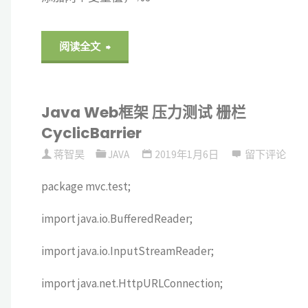
"关
阅读全文
于
Java Web框架 压力测试 栅栏
Windows
CyclicBarrier
系
蒋智昊
JAVA
2019年1月6日
留下评论
统
package mvc.test;
jdk
import java.io.BufferedReader;
安
import java.io.InputStreamReader;
装
import java.net.HttpURLConnection;
配