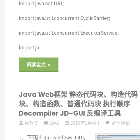
import java.net.URL;
置"
import java.util.concurrent.CyclicBarrier;
import java.util.concurrent.ExecutorService;
import ja
"Java
阅读全文
Web
Java Web框架 静态代码块、构造代码
框
块、构造函数、普通代码块 执行顺序
架
Decompiler JD-GUI 反编译工具
压
蒋智昊
JAVA
2019年1月4日
留下评论
1、下载jd-gui-windows-1.4.0。
力