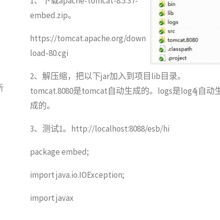
1、下载apache-tomcat-8.5.37-
本
embed.zip。
没
https://tomcat.apache.org/down
load-80.cgi
有
2、解压缩，把以下jar加入到项目lib目录。
jre
新
tomcat.8080是tomcat自动生成的。logs是log4j自动
的
成的。
解
3、测试1。http://localhost:8088/esb/hi
决
package embed;
办
import java.io.IOException;
法"
import javax