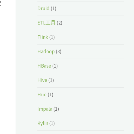
置
Druid
(1)
ETL工具
(2)
Flink
(1)
Hadoop
(3)
HBase
(1)
Hive
(1)
Hue
(1)
Impala
(1)
Kylin
(1)