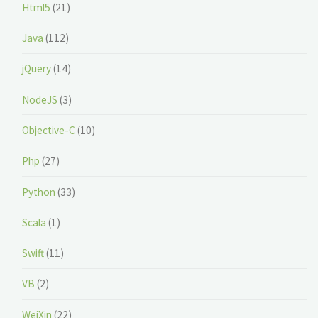
Html5
(21)
Java
(112)
jQuery
(14)
NodeJS
(3)
Objective-C
(10)
Php
(27)
Python
(33)
Scala
(1)
Swift
(11)
VB
(2)
WeiXin
(22)