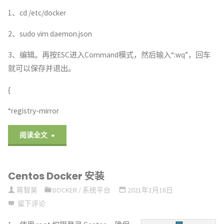
1、cd /etc/docker
2、sudo vim daemon.json
3、编辑。再按ESC进入Command模式，然后输入“:wq”，回车
就可以保存并退出。
{
“registry-mirror
"Docker
阅读全文
pull
Centos Docker 安装
image
蒋智昊
DOCKER
/
系统平台
2021年1月16日
拉
留下评论
取