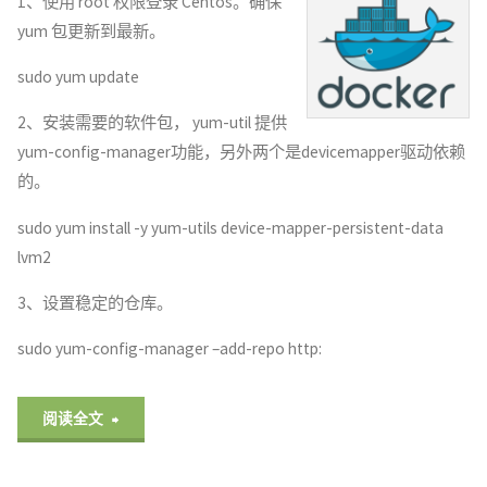
1、使用 root 权限登录 Centos。确保
yum 包更新到最新。
镜
sudo yum update
像
2、安装需要的软件包， yum-util 提供
很
yum-config-manager功能，另外两个是devicemapper驱动依赖
慢
的。
的
sudo yum install -y yum-utils device-mapper-persistent-data
lvm2
解
3、设置稳定的仓库。
决
sudo yum-config-manager –add-repo http:
方
法"
"Centos
阅读全文
Docker