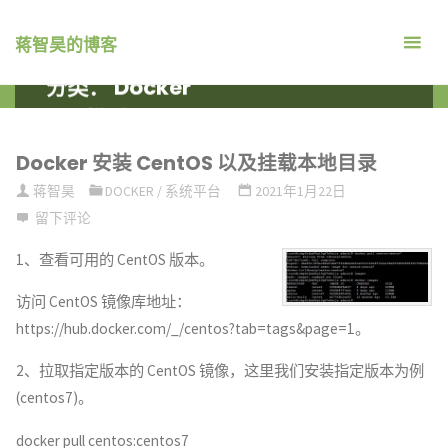
跳
转
蒋智昊的博客
到
分类：
Docker
内
首
系统平台
ARCHIVE FOR CATEGORY "DOCKER"
容。
页
Docker 安装 CentOS 以及挂载本地目录
蒋智昊
DOCKER
/
系统平台
2021年1月22日
留下评论
1、查看可用的 CentOS 版本。
访问 CentOS 镜像库地址：
https://hub.docker.com/_/centos?tab=tags&page=1。
2、拉取指定版本的 CentOS 镜像，这里我们安装指定版本为例
(centos7)。
docker pull centos:centos7