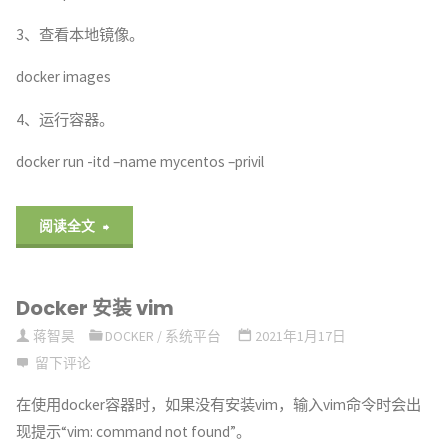
3、查看本地镜像。
docker images
4、运行容器。
docker run -itd –name mycentos –privil
"Docker
阅读全文
安
Docker 安装 vim
装
蒋智昊
DOCKER
/
系统平台
2021年1月17日
CentOS
留下评论
以
在使用docker容器时，如果没有安装vim，输入vim命令时会出
现提示“vim: command not found”。
及