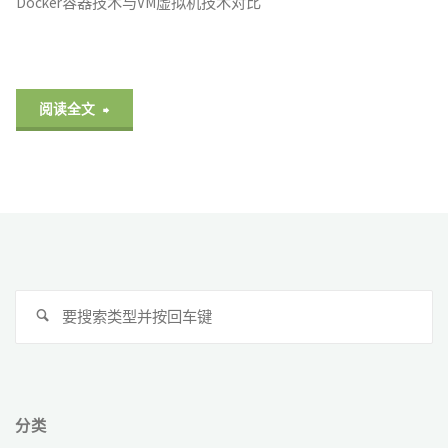
Docker容器技术与VM虚拟机技术对比
"Docker
阅读全文
容
器
介
绍"
搜
搜
索
索
分类