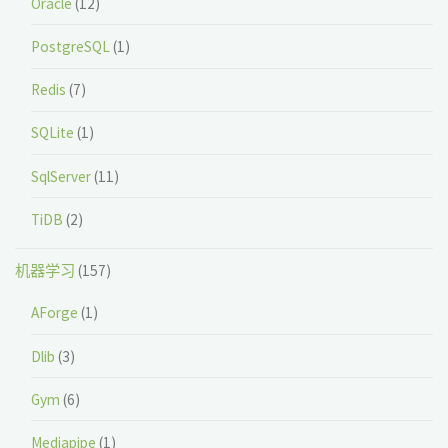
Oracle
(12)
PostgreSQL
(1)
Redis
(7)
SQLite
(1)
SqlServer
(11)
TiDB
(2)
机器学习
(157)
AForge
(1)
Dlib
(3)
Gym
(6)
Mediapipe
(1)