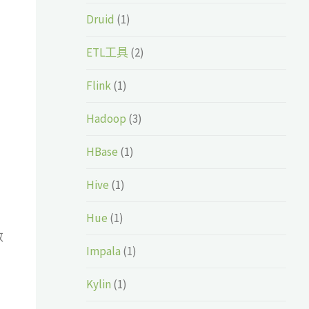
Druid
(1)
ETL工具
(2)
Flink
(1)
Hadoop
(3)
HBase
(1)
Hive
(1)
Hue
(1)
数
Impala
(1)
Kylin
(1)