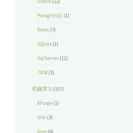
Oracle
(12)
PostgreSQL
(1)
Redis
(7)
SQLite
(1)
SqlServer
(11)
TiDB
(2)
机器学习
(157)
AForge
(1)
Dlib
(3)
Gym
(6)