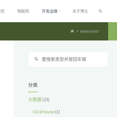
搜索
视觉
物联网
开发运维
关于博主
首
WEBSOCKET
页
搜
搜
索：
索
分类
大数据
(23)
ClickHouse
(1)