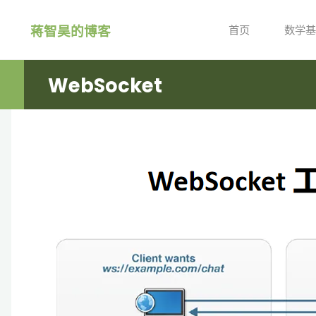
跳
蒋智昊的博客
转
首页
数学基
到
内
WebSocket
容。