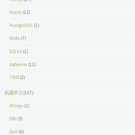
Oracle
(12)
PostgreSQL
(1)
Redis
(7)
SQLite
(1)
SqlServer
(11)
TiDB
(2)
机器学习
(157)
AForge
(1)
Dlib
(3)
Gym
(6)