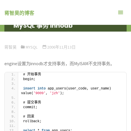
跳
转
蒋智昊的博客
到
MySQL 事务 innodb
内
首
数据库
MYSQL
MYSQL 事务 INNODB
容。
页
蒋智昊
MYSQL
2006年11月13日
engine设置为innodb才支持事务，而MyISAM不支持事务。
# 开始事务
begin;
insert
into
 app_users(user_code, user_name) 
value(
'9009'
, 
'jzh'
);
# 提交事务
commit;
# 回滚
rollback;
select
 * 
from
 app_users;