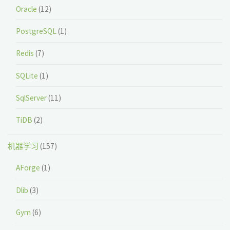
Oracle
(12)
PostgreSQL
(1)
Redis
(7)
SQLite
(1)
SqlServer
(11)
TiDB
(2)
机器学习
(157)
AForge
(1)
Dlib
(3)
Gym
(6)