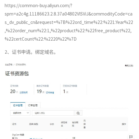
https://common-buy.aliyun.com/?
spm=a2c4g.11186623.2.8.37a04802VlSViJ&commodityCode=ca
s_dv_public_cn&request=%7B%22ord_time%22:%221:Year%22
,%22order_num%22:1,%22product%22:%22free_product%22,
%22certCount%22:%2220%22%7D
2、证书申请。绑定域名。