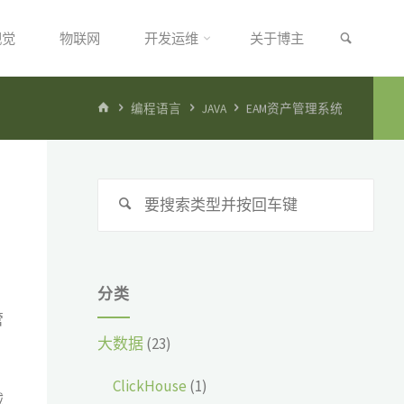
搜索
视觉
物联网
开发运维
关于博主
首
编程语言
JAVA
EAM资产管理系统
页
搜
搜
索：
索
分类
管
大数据
(23)
ClickHouse
(1)
减