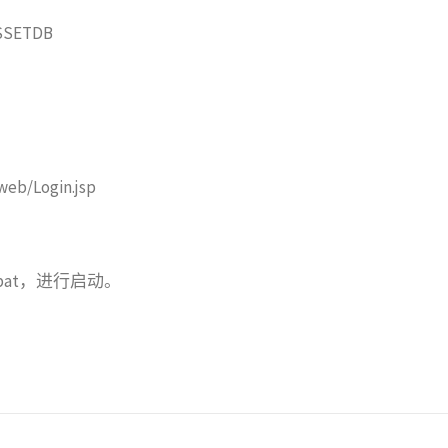
:ASSETDB
b/Login.jsp
run.bat，进行启动。