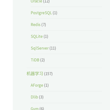
Oracle
(12)
PostgreSQL
(1)
Redis
(7)
SQLite
(1)
SqlServer
(11)
TiDB
(2)
机器学习
(157)
AForge
(1)
Dlib
(3)
Gym
(6)