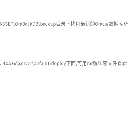
ASSET\OraBackDB\backup目录下拷贝最新的Oracle数据库备
-4.0.5.GA\server\default\deploy下面,可用rar解压缩文件查看