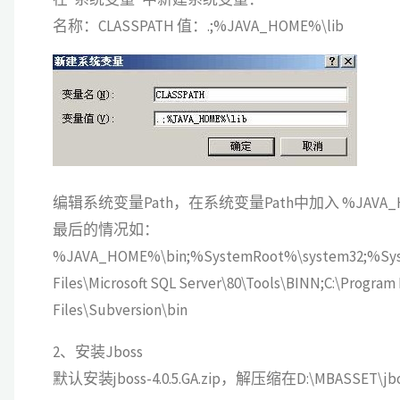
名称：CLASSPATH 值：.;%JAVA_HOME%\lib
编辑系统变量Path，在系统变量Path中加入 %JAVA_HO
最后的情况如：
%JAVA_HOME%\bin;%SystemRoot%\system32;%Sys
Files\Microsoft SQL Server\80\Tools\BINN;C:\Program 
Files\Subversion\bin
2、安装Jboss
默认安装jboss-4.0.5.GA.zip，解压缩在D:\MBASSE