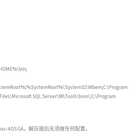
ME%\bin;
temRoot%;%SystemRoot%\System32\Wbem;C:\Program
Files\Microsoft SQL Server\90\Tools\binn\;C:\Program
T\jboss-4.0.5.GA，解压缩后无须做任何配置。