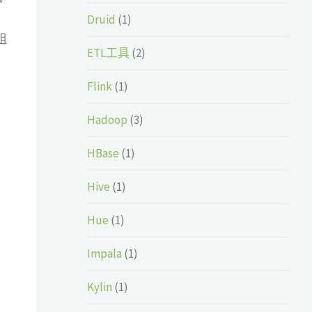
Druid
(1)
组
ETL工具
(2)
Flink
(1)
Hadoop
(3)
HBase
(1)
Hive
(1)
Hue
(1)
Impala
(1)
Kylin
(1)