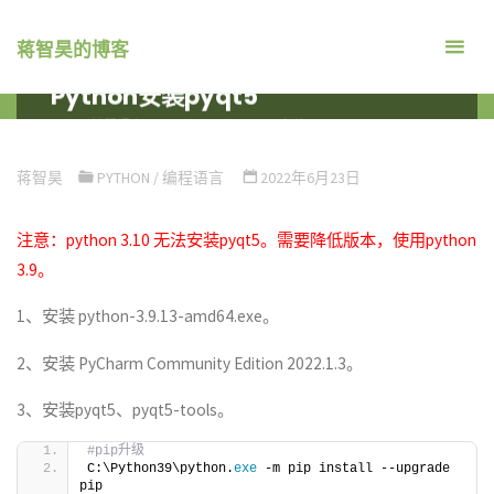
跳
转
蒋智昊的博客
到
Python安装pyqt5
内
首
编程语言
PYTHON
PYTHON安装PYQT5
容。
页
蒋智昊
PYTHON
/
编程语言
2022年6月23日
注意：python 3.10 无法安装pyqt5。需要降低版本，使用python
3.9。
1、安装 python-3.9.13-amd64.exe。
2、安装 PyCharm Community Edition 2022.1.3。
3、安装pyqt5、pyqt5-tools。
#pip升级
C:\Python39\python.
exe
 -m pip install --upgrade 
pip