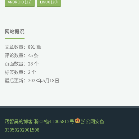
ANDROID
(22)
LINUX
(20)
网站概况
文章数量：
891
篇
评论数量：
45
条
页面数量：
28
个
标签数量：
2
个
最后更新：
2023年5月18日
蒋智昊的博客
浙ICP备11005812号
浙公网安备
33050202001508