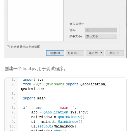
创建一个 load.py 用于调试程序。
import
 sys
from 
PyQt5.QtWidgets
 import
 QApplication, 
QMainWindow
import
 main
if
__name__
 == 
'__main__'
:
    app = 
QApplication
(
sys.argv
)
    MainWindow = 
QMainWindow
()
    ui = main.
Ui_MainWindow
()
    ui.
setupUi
(
MainWindow
)