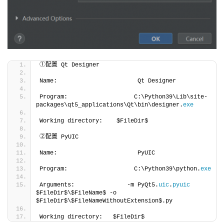
①配置 Qt Designer
Name:                       Qt Designer
Program:                   C:\Python39\Lib\site-
packages\qt5_applications\Qt\bin\designer.
exe
Working directory:    $FileDir$
②配置 PyUIC
Name:                       PyUIC
Program:                   C:\Python39\python.
exe
Arguments:               -m PyQt5.
uic
.
pyuic
$FileDir$\$FileName$ -o 
$FileDir$\$FileNameWithoutExtension$.py
Working directory:   $FileDir$