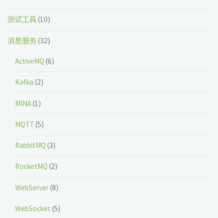
测试工具
(10)
消息服务
(32)
ActiveMQ
(6)
Kafka
(2)
MINA
(1)
MQTT
(5)
RabbitMQ
(3)
RocketMQ
(2)
WebServer
(8)
WebSocket
(5)