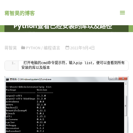
跳
转
蒋智昊的博客
到
Python查看已经安装的库以及路径
内
首
编程语言
PYTHON
PYTHON查看已经安装的库以及路径
容。
页
蒋智昊
PYTHON
/
编程语言
2022年9月4日
打开电脑的cmd命令提示符，输入pip list，便可以查看到所有
安装的库以及版本