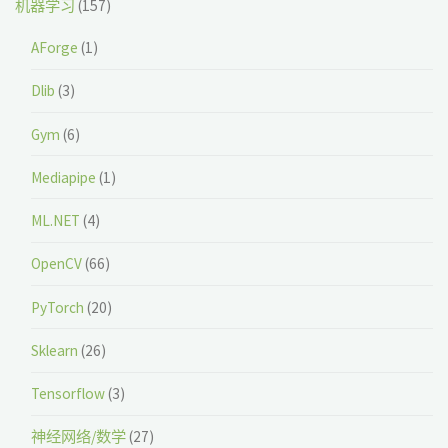
机器学习
(157)
AForge
(1)
Dlib
(3)
Gym
(6)
Mediapipe
(1)
ML.NET
(4)
OpenCV
(66)
PyTorch
(20)
Sklearn
(26)
Tensorflow
(3)
神经网络/数学
(27)