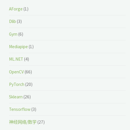
AForge
(1)
Dlib
(3)
Gym
(6)
Mediapipe
(1)
ML.NET
(4)
OpenCV
(66)
PyTorch
(20)
Sklearn
(26)
Tensorflow
(3)
神经网络/数学
(27)