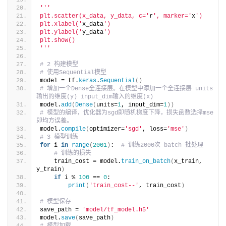
''
'
plt.scatter(x_data, y_data, c='
r
', marker='
x
')
plt.xlabel('
x_data
')
plt.ylabel('
y_data
')
plt.show()
'
''
# 2 构建模型
# 使用Sequential模型
model = tf.
keras
.
Sequential
()
# 增加一个Dense全连接层。在模型中添加一个全连接层 units
输出的维度(y) input_dim输入的维度(x)
model.
add
(
Dense
(
units=
1
, input_dim=
1
))
# 模型的编译，优化器为sgd即随机梯度下降，损失函数选择mse
即均方误差。
model.
compile
(
optimizer=
'sgd'
, loss=
'mse'
)
# 3 模型训练
for
 i 
in
range
(
2001
)
:  
# 训练2000次 batch 批处理
# 训练的损失
    train_cost = model.
train_on_batch
(
x_train, 
y_train
)
if
 i % 
100
 == 
0
:
print
(
'train_cost--'
, train_cost
)
# 模型保存
save_path = 
'model/tf_model.h5'
model.
save
(
save_path
)
# 模型加载