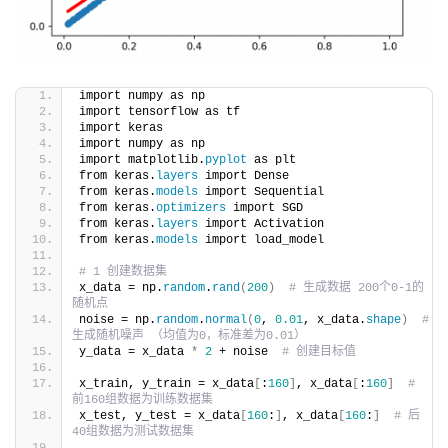
import numpy as np
import tensorflow as tf
import keras
import numpy as np
import matplotlib.
pyplot
 as plt
from keras.
layers
 import Dense
from keras.
models
 import Sequential
from keras.
optimizers
 import SGD
from keras.
layers
 import Activation
from keras.
models
 import load_model
# 1 创建数据集
x_data = np.
random
.
rand
(
200
)
# 生成数据 200个0-1的
随机点
noise = np.
random
.
normal
(
0
, 
0.01
, x_data.
shape
)
# 
生成随机噪声 （均值为0，标准差为0.01）
y_data = x_data 
*
2
 + noise  
# 创建目标值
x_train, y_train = x_data
[
:
160
]
, x_data
[
:
160
]
# 
前160组数据为训练数据集
x_test, y_test = x_data
[
160
:
]
, x_data
[
160
:
]
# 后
40组数据为测试数据集