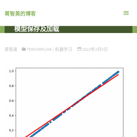
跳
转
蒋智昊的博客
TensorFlow 线性回归 Sequential
到
模型保存及加载
内
容。
首
机器学习
TENSORFLOW
TENSORFLOW 线性回归
页
SEQUENTIAL 模型保存及加载
蒋智昊
TENSORFLOW
/
机器学习
2023年2月5日