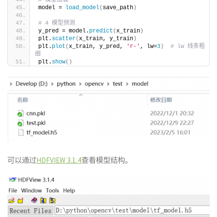
model = 
load_model
(
save_path
)
# 4 模型预测
y_pred = model.
predict
(
x_train
)
plt.
scatter
(
x_train, y_train
)
plt.
plot
(
x_train, y_pred, 
'r-'
, lw=
3
)
# lw 线条粗
细
plt.
show
()
可以通过
HDFVIEW 3.1.4
查看模型结构。