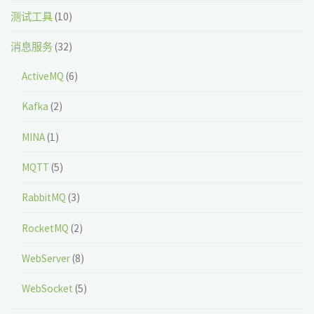
测试工具
(10)
消息服务
(32)
ActiveMQ
(6)
Kafka
(2)
MINA
(1)
MQTT
(5)
RabbitMQ
(3)
RocketMQ
(2)
WebServer
(8)
WebSocket
(5)