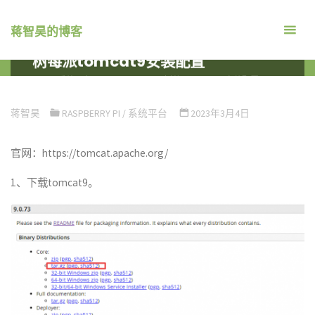
跳
转
蒋智昊的博客
到
树莓派tomcat9安装配置
内
首
系统平台
RASPBERRY PI
树莓派TOMCAT9安装配置
容。
页
蒋智昊
RASPBERRY PI
/
系统平台
2023年3月4日
官网：https://tomcat.apache.org/
1、下载tomcat9。