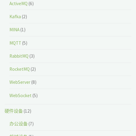
ActiveMQ
(6)
Kafka
(2)
MINA
(1)
MQTT
(5)
RabbitMQ
(3)
RocketMQ
(2)
WebServer
(8)
WebSocket
(5)
硬件设备
(12)
办公设备
(7)