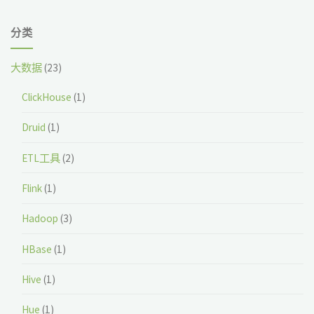
分类
大数据
(23)
ClickHouse
(1)
Druid
(1)
ETL工具
(2)
Flink
(1)
Hadoop
(3)
HBase
(1)
Hive
(1)
Hue
(1)