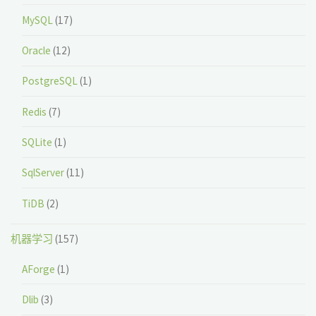
MySQL
(17)
Oracle
(12)
PostgreSQL
(1)
Redis
(7)
SQLite
(1)
SqlServer
(11)
TiDB
(2)
机器学习
(157)
AForge
(1)
Dlib
(3)