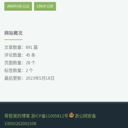
ANDROID
(22)
LINUX
(20)
网站概况
文章数量：
891
篇
评论数量：
45
条
页面数量：
28
个
标签数量：
2
个
最后更新：
2023年5月18日
蒋智昊的博客
浙ICP备11005812号
浙公网安备
33050202001508