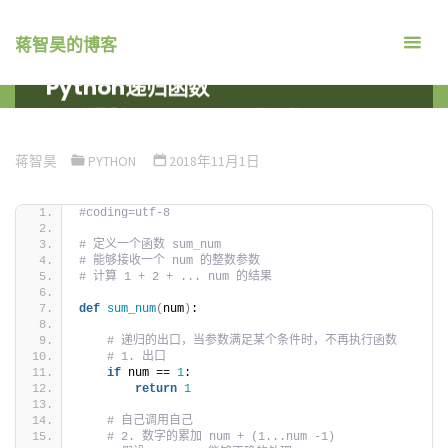
跳
转
蒋智昊的博客
到
Python递归函数
内
首
编程语言
PYTHON
PYTHON递归函数
容。
页
蒋智昊
PYTHON
2018年11月1日
#coding=utf-8
# 定义一个函数 sum_num
# 能够接收一个 num 的整数参数
# 计算 1 + 2 + ... num 的结果
def
sum_num
(
num
)
:
# 递归的出口，当参数满足某个条件时，不再执行函数
# 1. 出口
if
 num == 
1
:
return
1
# 自己调用自己
# 2. 数字的累加 num + (1...num -1)