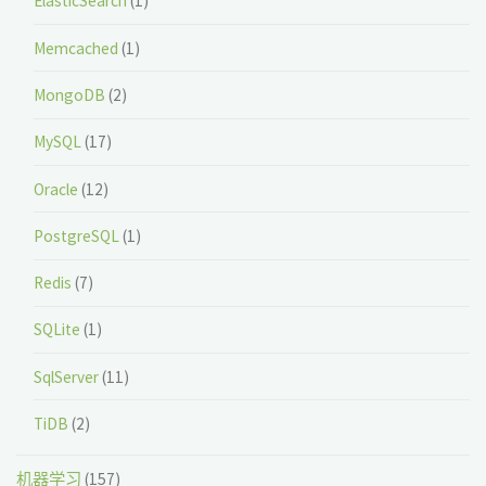
ElasticSearch
(1)
Memcached
(1)
MongoDB
(2)
MySQL
(17)
Oracle
(12)
PostgreSQL
(1)
Redis
(7)
SQLite
(1)
SqlServer
(11)
TiDB
(2)
机器学习
(157)