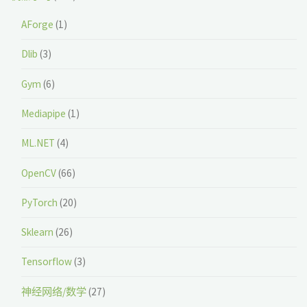
AForge
(1)
Dlib
(3)
Gym
(6)
Mediapipe
(1)
ML.NET
(4)
OpenCV
(66)
PyTorch
(20)
Sklearn
(26)
Tensorflow
(3)
神经网络/数学
(27)