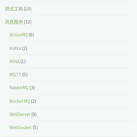
测试工具
(10)
消息服务
(32)
ActiveMQ
(6)
Kafka
(2)
MINA
(1)
MQTT
(5)
RabbitMQ
(3)
RocketMQ
(2)
WebServer
(8)
WebSocket
(5)