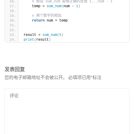
# 假设 sum_num 能够正确的处理 1...num - 1
    temp = 
sum_num
(
num - 
1
)
# 两个数字的相加
return
 num + temp
result = 
sum_num
(
5
)
print
(
result
)
发表回复
您的电子邮箱地址不会被公开。
必填项已用
*
标注