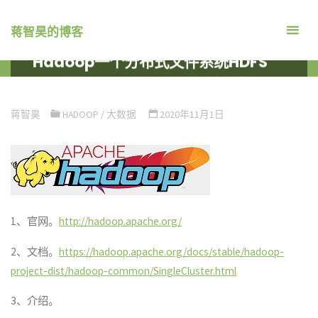
跳
转
蒋智昊的博客
到
Hadoop一个分布式文件系统HDFS
内
首
大数据
HADOOP
HADOOP一个分布式文件系统HDFS
容。
页
蒋智昊
HADOOP
/
大数据
2020年11月1日
1、官网。
http://hadoop.apache.org/
2、文档。
https://hadoop.apache.org/docs/stable/hadoop-
project-dist/hadoop-common/SingleCluster.html
3、介绍。