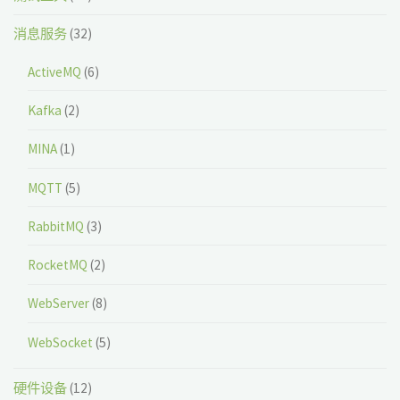
消息服务
(32)
ActiveMQ
(6)
Kafka
(2)
MINA
(1)
MQTT
(5)
RabbitMQ
(3)
RocketMQ
(2)
WebServer
(8)
WebSocket
(5)
硬件设备
(12)