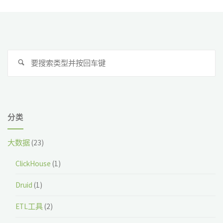
款
桌
面
搜
开
搜
索
索
发
框
分类
架"
大数据
(23)
ClickHouse
(1)
Druid
(1)
ETL工具
(2)