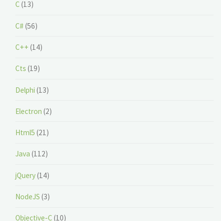
C
(13)
C#
(56)
C++
(14)
Cts
(19)
Delphi
(13)
Electron
(2)
Html5
(21)
Java
(112)
jQuery
(14)
NodeJS
(3)
Objective-C
(10)