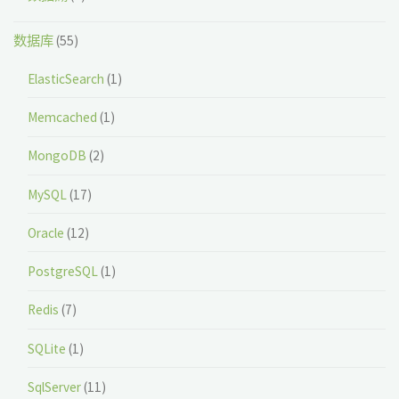
数据库
(55)
ElasticSearch
(1)
Memcached
(1)
MongoDB
(2)
MySQL
(17)
Oracle
(12)
PostgreSQL
(1)
Redis
(7)
SQLite
(1)
SqlServer
(11)