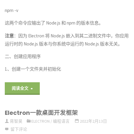
npm -v
这两个命令应输出了 Node.js 和 npm 的版本信息。
注意
：因为 Electron 将 Node.js 嵌入到其二进制文件中，你应用
运行时的 Node.js 版本与你系统中运行的 Node.js 版本无关。
二、创建应用程序
1、创建一个文件夹并初始化
"Electron
阅读全文
入
Electron一款桌面开发框架
门
蒋智昊
ELECTRON
/
编程语言
2022年2月13日
例
留下评论