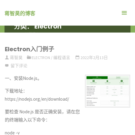
跳
转
蒋智昊的博客
到
分类：
Electron
内
首
编程语言
ARCHIVE FOR CATEGORY "ELECTRON"
容。
页
Electron入门例子
蒋智昊
ELECTRON
/
编程语言
2022年2月13日
留下评论
一、安装Node.js。
下载地址：
https://nodejs.org/en/download/
要检查 Node.js 是否正确安装，请在您
的终端输入以下命令：
node -v