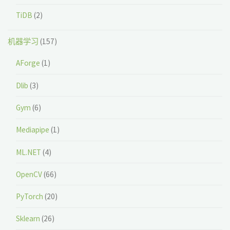
TiDB
(2)
机器学习
(157)
AForge
(1)
Dlib
(3)
Gym
(6)
Mediapipe
(1)
ML.NET
(4)
OpenCV
(66)
PyTorch
(20)
Sklearn
(26)