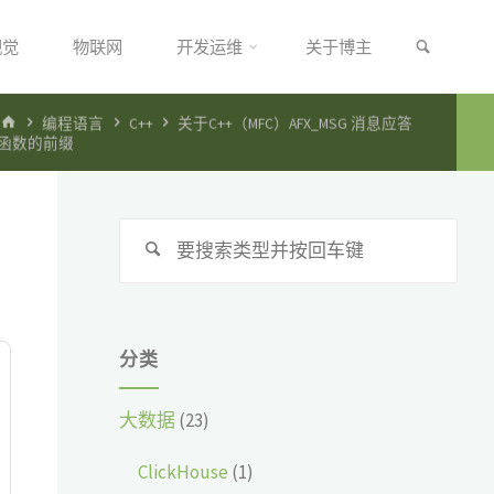
搜索
视觉
物联网
开发运维
关于博主
首
编程语言
C++
关于C++（MFC）AFX_MSG 消息应答
页
函数的前缀
搜
搜
索：
索
分类
大数据
(23)
ClickHouse
(1)