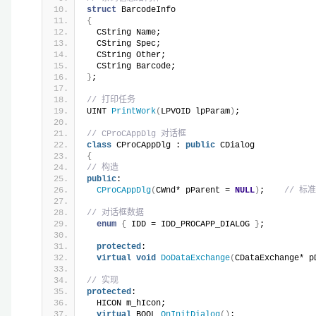
struct
 BarcodeInfo
{
  CString Name;
  CString Spec;
  CString Other;
  CString Barcode;
}
;
// 打印任务
UINT 
PrintWork
(
LPVOID lpParam
)
;
// CProCAppDlg 对话框
class
 CProCAppDlg : 
public
 CDialog
{
// 构造
public
:
CProCAppDlg
(
CWnd* pParent = 
NULL
)
;    
// 标
// 对话框数据
enum
{
 IDD = IDD_PROCAPP_DIALOG 
}
;
protected
:
virtual
void
DoDataExchange
(
CDataExchange* p
// 实现
protected
:
  HICON m_hIcon;
virtual
 BOOL 
OnInitDialog
()
;