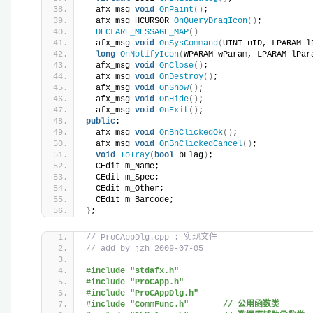
  afx_msg 
void
OnPaint
()
;
  afx_msg HCURSOR 
OnQueryDragIcon
()
;
DECLARE_MESSAGE_MAP
()
  afx_msg 
void
OnSysCommand
(
UINT nID, LPARAM l
long
OnNotifyIcon
(
WPARAM wParam, LPARAM lPar
  afx_msg 
void
OnClose
()
;
  afx_msg 
void
OnDestroy
()
;
  afx_msg 
void
OnShow
()
;
  afx_msg 
void
OnHide
()
;
  afx_msg 
void
OnExit
()
;
public
:
  afx_msg 
void
OnBnClickedOk
()
;
  afx_msg 
void
OnBnClickedCancel
()
;
void
ToTray
(
bool
 bFlag
)
;
  CEdit m_Name;
  CEdit m_Spec;
  CEdit m_Other;
  CEdit m_Barcode;
}
;
// ProCAppDlg.cpp : 实现文件
// add by jzh 2009-07-05
#include "stdafx.h"
#include "ProCApp.h"
#include "ProCAppDlg.h"
#include "CommFunc.h"       // 公用函数类