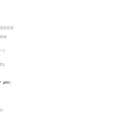
消息的信息
结构体
*/
)
E
)
;
* pDX
)
)
;