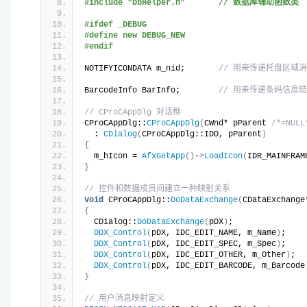
#include "DbHelper.h"       // 数据库辅助函数类
#ifdef _DEBUG
#define new DEBUG_NEW
#endif
NOTIFYICONDATA m_nid;       
// 用来传递托盘区域
BarcodeInfo BarInfo;        
// 用来传递条码信息
// CProCAppDlg 对话框
CProCAppDlg::
CProCAppDlg
(
CWnd* pParent 
/*=NULL
  : 
CDialog
(
CProCAppDlg::IDD, pParent
)
{
  m_hIcon = 
AfxGetApp
()
-
>
LoadIcon
(
IDR_MAINFRAM
}
// 控件和数据成员间建立一种映射关系
void
 CProCAppDlg::
DoDataExchange
(
CDataExchange
{
  CDialog::
DoDataExchange
(
pDX
)
;
DDX_Control
(
pDX, IDC_EDIT_NAME, m_Name
)
;
DDX_Control
(
pDX, IDC_EDIT_SPEC, m_Spec
)
;
DDX_Control
(
pDX, IDC_EDIT_OTHER, m_Other
)
;
DDX_Control
(
pDX, IDC_EDIT_BARCODE, m_Barcode
}
// 用户消息映射定义