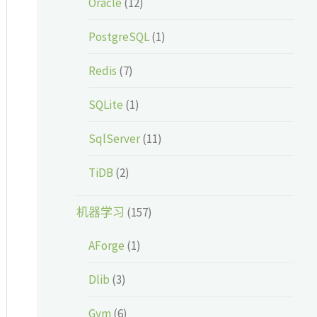
Oracle
(12)
PostgreSQL
(1)
Redis
(7)
SQLite
(1)
SqlServer
(11)
TiDB
(2)
机器学习
(157)
AForge
(1)
Dlib
(3)
Gym
(6)