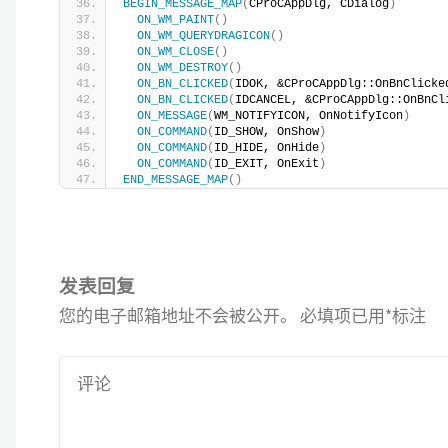
BEGIN_MESSAGE_MAP
(
CProCAppDlg, CDialog
)
ON_WM_PAINT
()
ON_WM_QUERYDRAGICON
()
ON_WM_CLOSE
()
ON_WM_DESTROY
()
ON_BN_CLICKED
(
IDOK, &CProCAppDlg::OnBnClicke
ON_BN_CLICKED
(
IDCANCEL, &CProCAppDlg::OnBnCl
ON_MESSAGE
(
WM_NOTIFYICON, OnNotifyIcon
)
ON_COMMAND
(
ID_SHOW, OnShow
)
ON_COMMAND
(
ID_HIDE, OnHide
)
ON_COMMAND
(
ID_EXIT, OnExit
)
END_MESSAGE_MAP
()
发表回复
您的电子邮箱地址不会被公开。
必填项已用
*
标注