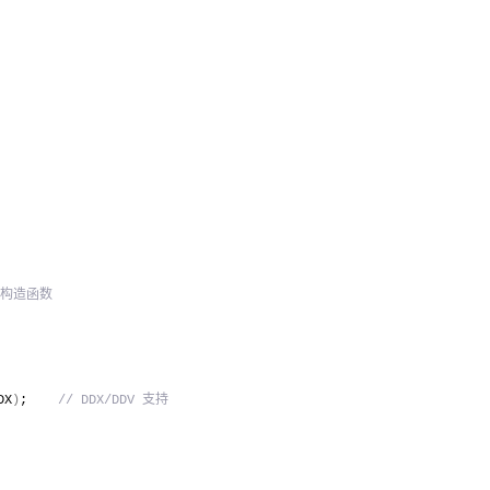
准构造函数
DX
)
;    
// DDX/DDV 支持