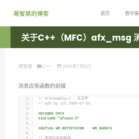
跳
蒋智昊的博客
转
首页
数学基
到
内
关于C++（MFC）afx_ms
容。
蒋智昊
C++
2009年7月6日
消息应答函数的前缀
// ProCAppDlg.h : 头文件
// add by jzh 2009-07-05
#pragma once
#include "afxwin.h"
#define WM_NOTIFYICON    WM_USER+5 
// 条码信息结构体