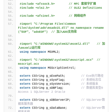
#include <afxsock.h>        // MFC 套接字扩展
#include <ole2.h>           // OLE2 Definitions
#include <afxinet.h>        // 网络组件
#import "C:\Program Files\Common 
Files\System\ado\msado15.dll" no_namespace rename 
("EOF", "adoEOF")  // 加入ADO支持库
#import "C:\WINDOWS\system32\msxml2.dll"    // 加
入msxml2运行库
using
namespace
 MSXML2;
#import "C:\WINDOWS\system32\msscript.ocx"  // 
msscript.ocx
using
namespace
 MSScriptControl;
extern
 CString g_sExePath;         
// Exe执行路径
extern
 CString g_sSysFlag;         
// 系统标志位
extern
 CString g_sSysVersion;      
// 系统版本
extern
 CString g_sDBFlag;          
// 数据库类型0 
Access 1 SQLServer 2 Oracle
extern
 CString g_sDBServerIP;      
// SQLServer数
据库服务器
extern
 CString g_sDataBase;        
// SQLServer数
据库名称