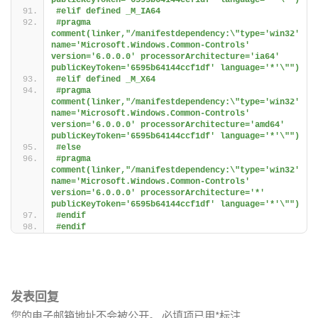
#elif defined _M_IA64
#pragma 
comment(linker,"/manifestdependency:\"type='win32' 
name='Microsoft.Windows.Common-Controls' 
version='6.0.0.0' processorArchitecture='ia64' 
publicKeyToken='6595b64144ccf1df' language='*'\"")
#elif defined _M_X64
#pragma 
comment(linker,"/manifestdependency:\"type='win32' 
name='Microsoft.Windows.Common-Controls' 
version='6.0.0.0' processorArchitecture='amd64' 
publicKeyToken='6595b64144ccf1df' language='*'\"")
#else
#pragma 
comment(linker,"/manifestdependency:\"type='win32' 
name='Microsoft.Windows.Common-Controls' 
version='6.0.0.0' processorArchitecture='*' 
publicKeyToken='6595b64144ccf1df' language='*'\"")
#endif
#endif
发表回复
您的电子邮箱地址不会被公开。
必填项已用
*
标注