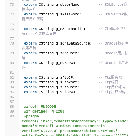
extern
 CString g_sUserName;        
// SQLServer数
据库用户
extern
 CString g_sPassword;        
// SQLServer数
据库用户密码
extern
 CString g_sAccessFile;      
// 数据库类型为
Access的数据库文件
extern
 CString g_sOraDataSource;   
// Oracle数据库
服务名称
extern
 CString g_sOraUser;         
// Oracle用户帐
号
extern
 CString g_sOraPWD;          
// Oracle用户密
码
extern
 CString g_sFtpIP;           
// Ftp服务器
extern
 CString g_sFtpPort;         
// Ftp端口
extern
 CString g_sFtpUser;         
// Ftp用户帐号
extern
 CString g_sFtpPWD;          
// Ftp用户密码
#ifdef _UNICODE
#if defined _M_IX86
#pragma 
comment(linker,"/manifestdependency:\"type='win32' 
name='Microsoft.Windows.Common-Controls' 
version='6.0.0.0' processorArchitecture='x86' 
publicKeyToken='6595b64144ccf1df' language='*'\"")