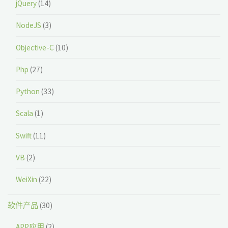
jQuery
(14)
NodeJS
(3)
Objective-C
(10)
Php
(27)
Python
(33)
Scala
(1)
Swift
(11)
VB
(2)
WeiXin
(22)
软件产品
(30)
APP应用
(2)