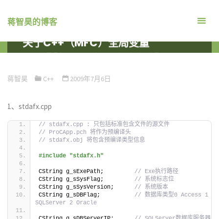
跳
转
蒋智昊的博客
到
关于C++（MFC）全局变量
内
首
编程语言
C++
关于C++（MFC）全局变量
容。
页
蒋智昊
C++
2009年7月6日
1、stdafx.cpp
// stdafx.cpp : 只包括标准包含文件的源文件
// ProCApp.pch 将作为预编译头
// stdafx.obj 将包含预编译类型信息
#include "stdafx.h"
CString g_sExePath;         
// Exe执行路径
CString g_sSysFlag;         
// 系统标志位
CString g_sSysVersion;      
// 系统版本
CString g_sDBFlag;          
// 数据库类型0 Access 1 
SQLServer 2 Oracle
CString g_sDBServerIP;      
// SQLServer数据库服务器