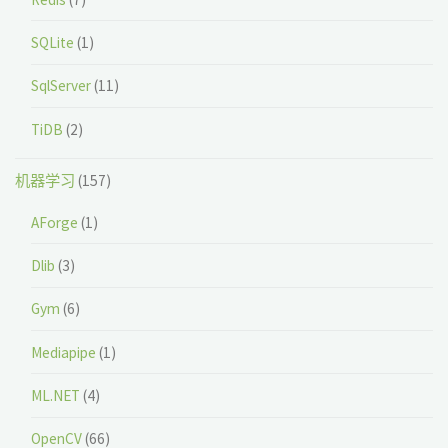
SQLite
(1)
SqlServer
(11)
TiDB
(2)
机器学习
(157)
AForge
(1)
Dlib
(3)
Gym
(6)
Mediapipe
(1)
ML.NET
(4)
OpenCV
(66)