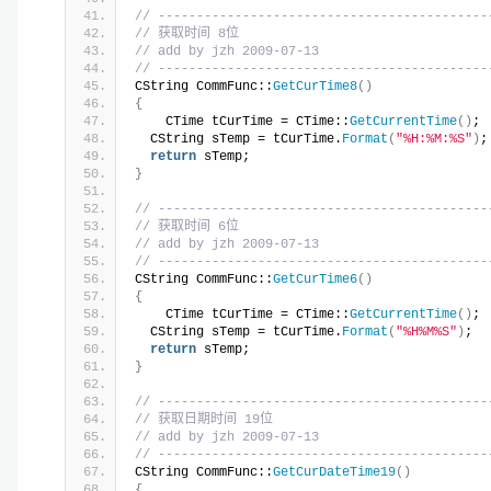
// -------------------------------------------
// 获取时间 8位
// add by jzh 2009-07-13
// -------------------------------------------
CString CommFunc::
GetCurTime8
()
{
    CTime tCurTime = CTime::
GetCurrentTime
()
; 
  CString sTemp = tCurTime.
Format
(
"%H:%M:%S"
)
;
return
 sTemp;
}
// -------------------------------------------
// 获取时间 6位
// add by jzh 2009-07-13
// -------------------------------------------
CString CommFunc::
GetCurTime6
()
{
    CTime tCurTime = CTime::
GetCurrentTime
()
; 
  CString sTemp = tCurTime.
Format
(
"%H%M%S"
)
;
return
 sTemp;
}
// -------------------------------------------
// 获取日期时间 19位
// add by jzh 2009-07-13
// -------------------------------------------
CString CommFunc::
GetCurDateTime19
()
{