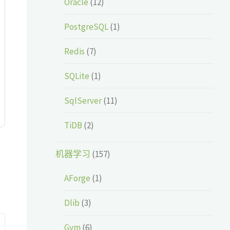
Oracle
(12)
PostgreSQL
(1)
Redis
(7)
SQLite
(1)
SqlServer
(11)
TiDB
(2)
机器学习
(157)
AForge
(1)
Dlib
(3)
Gym
(6)