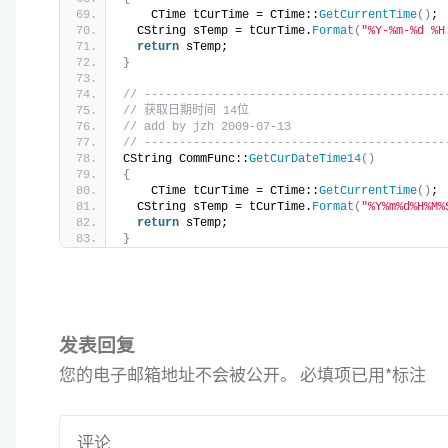
    CTime tCurTime = CTime::
GetCurrentTime
()
; 
  CString sTemp = tCurTime.
Format
(
"%Y-%m-%d %H
return
 sTemp;
}
// -------------------------------------------
// 获取日期时间 14位
// add by jzh 2009-07-13
// -------------------------------------------
CString CommFunc::
GetCurDateTime14
()
{
    CTime tCurTime = CTime::
GetCurrentTime
()
; 
  CString sTemp = tCurTime.
Format
(
"%Y%m%d%H%M%
return
 sTemp;
}
发表回复
您的电子邮箱地址不会被公开。
必填项已用
*
标注