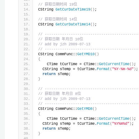
// 获取日期时间 19位
CString 
GetCurDateTime19
()
;
// 获取日期时间 14位
CString 
GetCurDateTime14
()
;
// -------------------------------------------
// 获取日期 年月日 10位
// add by jzh 2009-07-13
// -------------------------------------------
CString CommFunc::
GetYMD10
()
{
    CTime tCurTime = CTime::
GetCurrentTime
()
; 
  CString sTemp = tCurTime.
Format
(
"%Y-%m-%d"
)
;
return
 sTemp;
}
// -------------------------------------------
// 获取日期 年月日 8位
// add by jzh 2009-07-13
// -------------------------------------------
CString CommFunc::
GetYMD8
()
{
    CTime tCurTime = CTime::
GetCurrentTime
()
; 
  CString sTemp = tCurTime.
Format
(
"%Y%m%d"
)
;
return
 sTemp;
}