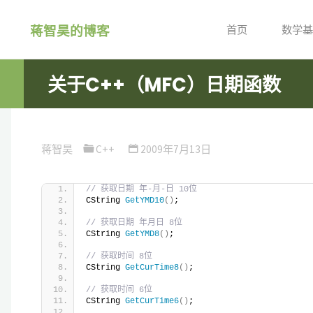
跳
蒋智昊的博客
转
首页
数学基
到
内
关于C++（MFC）日期函数
容。
蒋智昊
C++
2009年7月13日
// 获取日期 年-月-日 10位
CString 
GetYMD10
()
;
// 获取日期 年月日 8位
CString 
GetYMD8
()
;
// 获取时间 8位
CString 
GetCurTime8
()
;
// 获取时间 6位
CString 
GetCurTime6
()
;