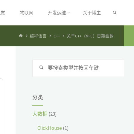
搜索
视觉
物联网
开发运维
关于博主
首
编程语言
C++
关于C++（MFC）日期函数
页
搜
搜
索：
索
分类
大数据
(23)
ClickHouse
(1)