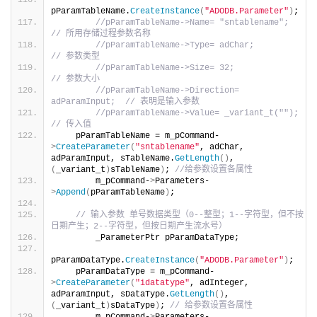
pParamTableName.
CreateInstance
(
"ADODB.Parameter"
)
;
//pParamTableName->Name= "sntablename";      
// 所用存储过程参数名称
//pParamTableName->Type= adChar;             
// 参数类型
//pParamTableName->Size= 32;                 
// 参数大小
//pParamTableName->Direction= 
adParamInput;  // 表明是输入参数
//pParamTableName->Value= _variant_t("");    
// 传入值
    pParamTableName = m_pCommand-
>
CreateParameter
(
"sntablename"
, adChar, 
adParamInput, sTableName.
GetLength
()
, 
(
_variant_t
)
sTableName
)
; 
//给参数设置各属性
        m_pCommand-
>
Parameters-
>
Append
(
pParamTableName
)
;
// 输入参数 单号数据类型（0--整型；1--字符型，但不按
日期产生；2--字符型，但按日期产生流水号）
        _ParameterPtr pParamDataType;
pParamDataType.
CreateInstance
(
"ADODB.Parameter"
)
;
    pParamDataType = m_pCommand-
>
CreateParameter
(
"idatatype"
, adInteger, 
adParamInput, sDataType.
GetLength
()
, 
(
_variant_t
)
sDataType
)
; 
// 给参数设置各属性
        m_pCommand-
>
Parameters-