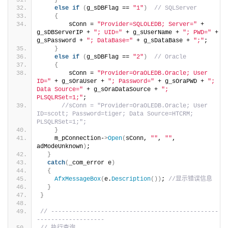
else
if
(
g_sDBFlag == 
"1"
)
// SQLServer
{
        sConn = 
"Provider=SQLOLEDB; Server="
 + 
g_sDBServerIP + 
"; UID="
 + g_sUserName + 
"; PWD="
 + 
g_sPassword + 
"; DataBase="
 + g_sDataBase + 
";"
;
}
else
if
(
g_sDBFlag == 
"2"
)
// Oracle
{
        sConn = 
"Provider=OraOLEDB.Oracle; User 
ID="
 + g_sOraUser + 
"; Password="
 + g_sOraPWD + 
"; 
Data Source="
 + g_sOraDataSource + 
"; 
PLSQLRSet=1;"
;
//sConn = "Provider=OraOLEDB.Oracle; User 
ID=scott; Password=tiger; Data Source=HTCRM; 
PLSQLRSet=1;";
}
    m_pConnection-
>
Open
(
sConn, 
""
, 
""
, 
adModeUnknown
)
;
}
catch
(
_com_error e
)
{
AfxMessageBox
(
e.
Description
())
; 
//显示错误信息
}
}
// -----------------------------------------------
-------------------
// 执行查询