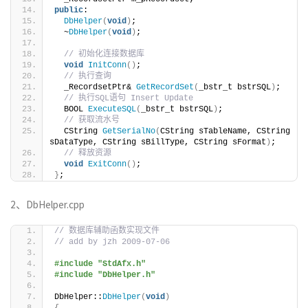
public
:
DbHelper
(
void
)
;
  ~
DbHelper
(
void
)
;
// 初始化连接数据库
void
InitConn
()
;       
// 执行查询
  _RecordsetPtr& 
GetRecordSet
(
_bstr_t bstrSQL
)
;  
// 执行SQL语句 Insert Update
  BOOL 
ExecuteSQL
(
_bstr_t bstrSQL
)
;
// 获取流水号
  CString 
GetSerialNo
(
CString sTableName, CString 
sDataType, CString sBillType, CString sFormat
)
;    
// 释放资源
void
ExitConn
()
;                                  
}
;
2、DbHelper.cpp
// 数据库辅助函数实现文件
// add by jzh 2009-07-06
#include "StdAfx.h"
#include "DbHelper.h"
DbHelper::
DbHelper
(
void
)
{