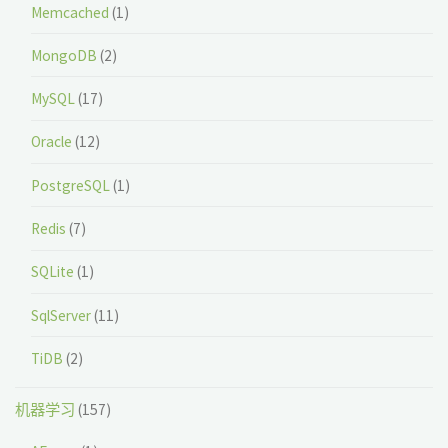
Memcached
(1)
MongoDB
(2)
MySQL
(17)
Oracle
(12)
PostgreSQL
(1)
Redis
(7)
SQLite
(1)
SqlServer
(11)
TiDB
(2)
机器学习
(157)