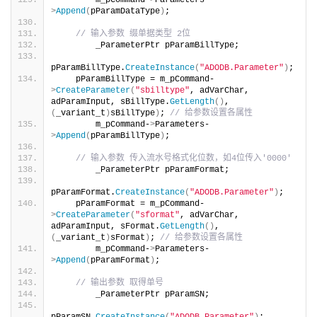
>
Append
(
pParamDataType
)
;
// 输入参数 缀单据类型 2位
        _ParameterPtr pParamBillType;
pParamBillType.
CreateInstance
(
"ADODB.Parameter"
)
;
    pParamBillType = m_pCommand-
>
CreateParameter
(
"sbilltype"
, adVarChar, 
adParamInput, sBillType.
GetLength
()
, 
(
_variant_t
)
sBillType
)
; 
// 给参数设置各属性
        m_pCommand-
>
Parameters-
>
Append
(
pParamBillType
)
;
// 输入参数 传入流水号格式化位数，如4位传入'0000'
        _ParameterPtr pParamFormat;
pParamFormat.
CreateInstance
(
"ADODB.Parameter"
)
;
    pParamFormat = m_pCommand-
>
CreateParameter
(
"sformat"
, adVarChar, 
adParamInput, sFormat.
GetLength
()
, 
(
_variant_t
)
sFormat
)
; 
// 给参数设置各属性
        m_pCommand-
>
Parameters-
>
Append
(
pParamFormat
)
;
// 输出参数 取得单号
        _ParameterPtr pParamSN;
pParamSN.
CreateInstance
(
"ADODB.Parameter"
)
;