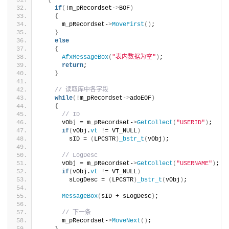
{
if
(
!m_pRecordset-
>
BOF
)
{
      m_pRecordset-
>
MoveFirst
()
;
}
else
{
AfxMessageBox
(
"表内数据为空"
)
;
return
;
}
// 读取库中各字段
while
(
!m_pRecordset-
>
adoEOF
)
{
// ID
      vObj = m_pRecordset-
>
GetCollect
(
"USERID"
)
;
if
(
vObj.
vt
 != VT_NULL
)
        sID = 
(
LPCSTR
)
_bstr_t
(
vObj
)
;
// LogDesc
      vObj = m_pRecordset-
>
GetCollect
(
"USERNAME"
)
;
if
(
vObj.
vt
 != VT_NULL
)
        sLogDesc = 
(
LPCSTR
)
_bstr_t
(
vObj
)
;
MessageBox
(
sID + sLogDesc
)
;
// 下一条
      m_pRecordset-
>
MoveNext
()
;