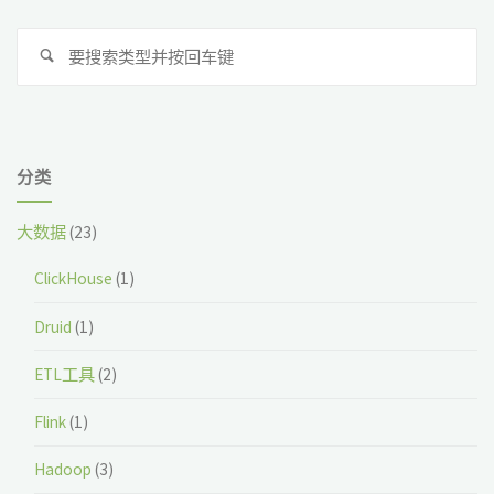
法
搜
ArrayList"
搜
索
索
分类
大数据
(23)
ClickHouse
(1)
Druid
(1)
ETL工具
(2)
Flink
(1)
Hadoop
(3)