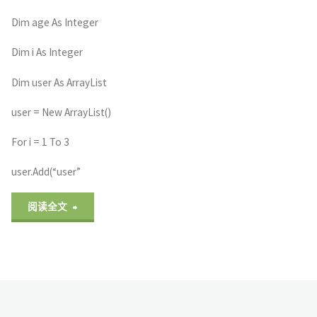
Dim age As Integer
Dim i As Integer
Dim user As ArrayList
user = New ArrayList()
For i = 1 To 3
user.Add(“user”
"VB
阅读全文
基
础
语