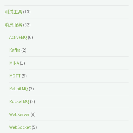
测试工具
(10)
消息服务
(32)
ActiveMQ
(6)
Kafka
(2)
MINA
(1)
MQTT
(5)
RabbitMQ
(3)
RocketMQ
(2)
WebServer
(8)
WebSocket
(5)