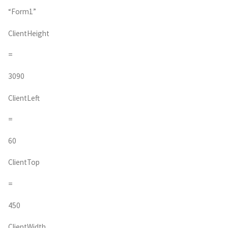
“Form1”
ClientHeight
=
3090
ClientLeft
=
60
ClientTop
=
450
ClientWidth