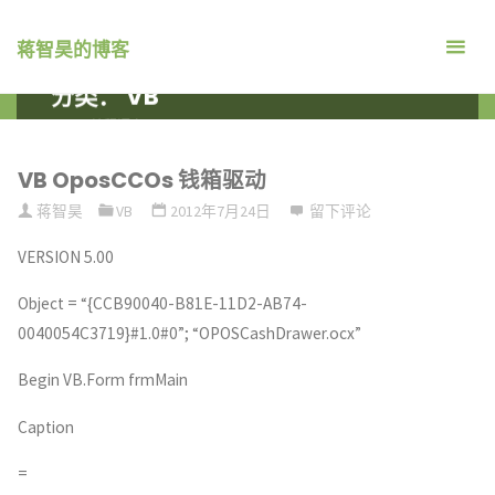
跳
转
蒋智昊的博客
到
分类：
VB
内
首
编程语言
ARCHIVE FOR CATEGORY "VB"
容。
页
VB OposCCOs 钱箱驱动
蒋智昊
VB
2012年7月24日
留下评论
VERSION 5.00
Object = “{CCB90040-B81E-11D2-AB74-
0040054C3719}#1.0#0”; “OPOSCashDrawer.ocx”
Begin VB.Form frmMain
Caption
=