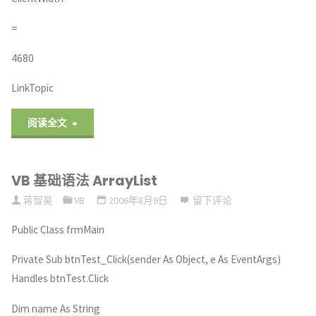
=
4680
LinkTopic
"VB
阅读全文
OposCCOs
VB 基础语法 ArrayList
钱
蒋智昊
VB
2006年8月9日
留下评论
箱
Public Class frmMain
驱
Private Sub btnTest_Click(sender As Object, e As EventArgs)
动"
Handles btnTest.Click
Dim name As String