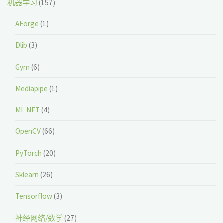
机器学习
(157)
AForge
(1)
Dlib
(3)
Gym
(6)
Mediapipe
(1)
ML.NET
(4)
OpenCV
(66)
PyTorch
(20)
Sklearn
(26)
Tensorflow
(3)
神经网络/数学
(27)