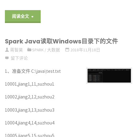
"Spark
阅读全文
spark-
Spark Java读取Windows目录下的文件
submit
蒋智昊
SPARK
/
大数据
2018年11月18日
参
留下评论
数
1、准备文件 C:\java\test.txt
说
10001,jiang1,11,suzhou1
明"
10002,jiang2,12,suzhou2
10003,jiang3,13,suzhou3
10004,jiang4,14,suzhou4
10005,jiang5,15,suzhou5