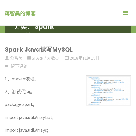
跳
转
蒋智昊的博客
到
分类：
Spark
内
首
大数据
ARCHIVE FOR CATEGORY "SPARK"
容。
页
Spark Java读写MySQL
蒋智昊
SPARK
/
大数据
2018年11月19日
留下评论
1、maven依赖。
2、测试代码。
package spark;
import java.util.ArrayList;
import java.util.Arrays;