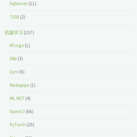
SqlServer
(11)
TiDB
(2)
机器学习
(157)
AForge
(1)
Dlib
(3)
Gym
(6)
Mediapipe
(1)
ML.NET
(4)
OpenCV
(66)
PyTorch
(20)