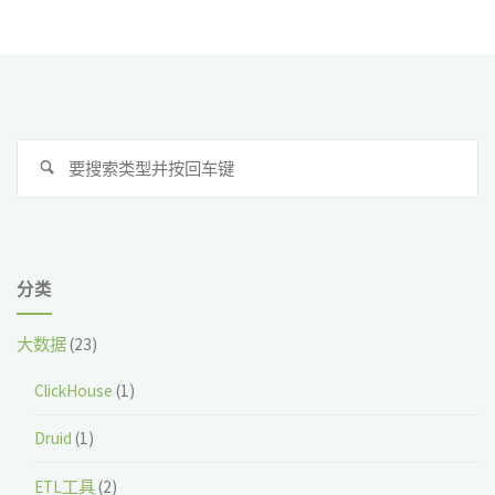
CTS
项
目
搜
的
搜
索
索
Spark
在
分类
Windows
大数据
(23)
下
ClickHouse
(1)
的
Druid
(1)
环
ETL工具
(2)