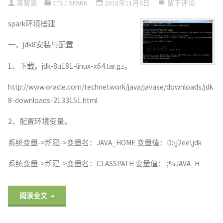
蒋智昊
CTS
/
SPARK
2018年11月6日
留下评论
作
spark环境搭建
Spark"
一、jdk8安装与配置
1、下载。jdk-8u181-linux-x64.tar.gz。
http://www.oracle.com/technetwork/java/javase/downloads/jdk
8-downloads-2133151.html
2、配置环境变量。
系统变量->新建->变量名：JAVA_HOME 变量值：D:\j2ee\jdk
系统变量->新建->变量名：CLASSPATH 变量值：.;%JAVA_H
"关
阅读全文
于