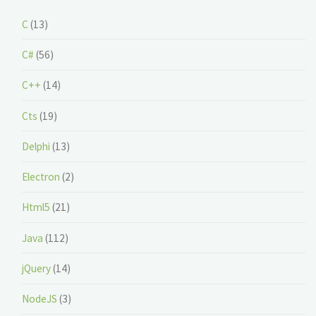
C
(13)
C#
(56)
C++
(14)
Cts
(19)
Delphi
(13)
Electron
(2)
Html5
(21)
Java
(112)
jQuery
(14)
NodeJS
(3)