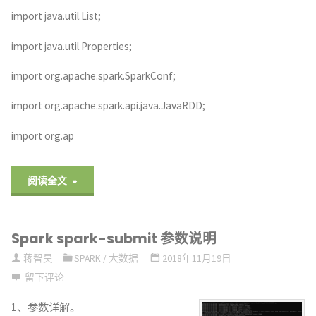
import java.util.List;
import java.util.Properties;
import org.apache.spark.SparkConf;
import org.apache.spark.api.java.JavaRDD;
import org.ap
"Spark
阅读全文
Java
Spark spark-submit 参数说明
读
蒋智昊
SPARK
/
大数据
2018年11月19日
写
留下评论
MySQL"
1、参数详解。