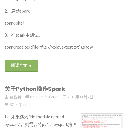
2、启动spark。
spark-shell
3、在spark中测试。
spark.read.textFile(“file:///c:/java/test.txt”).show
"Spark
阅读全文
Java
关于Python操作Spark
读
蒋智昊
PYTHON
/
SPARK
2018年11月7日
取
留下评论
Windows
1、如果遇到“No module named
pyspark”，则需要将py4j、pyspark拷贝
目