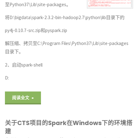
至Python37\Lib\site-packages。
录
将D:\bigdata\spark-2.3.2-bin-hadoop2.7\python\lib目录下的
下
py4j-0.10.7-src.zip和pyspark.zip
的
解压缩、拷贝至C:\Program Files\Python37\Lib\site-packages
文
目录下。
件"
2、启动spark-shell
D:
"关
阅读全文
于
关于CTS项目的Spark在Windows下的环境搭
Python
建
操