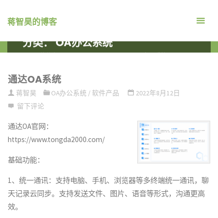
跳
转
蒋智昊的博客
到
分类：
OA办公系统
内
首
软件产品
ARCHIVE FOR CATEGORY "OA办公系统"
容。
页
通达OA系统
蒋智昊
OA办公系统
/
软件产品
2022年8月12日
留下评论
通达OA官网：
https://www.tongda2000.com/
基础功能：
1、统一通讯：支持电脑、手机、浏览器等多终端统一通讯，聊
天记录云同步。支持发送文件、图片、语音等形式，沟通更高
效。