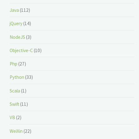
Java
(112)
jQuery
(14)
NodeJS
(3)
Objective-C
(10)
Php
(27)
Python
(33)
Scala
(1)
Swift
(11)
VB
(2)
WeiXin
(22)