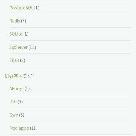
PostgreSQL
(1)
Redis
(7)
SQLite
(1)
SqlServer
(11)
TiDB
(2)
机器学习
(157)
AForge
(1)
Dlib
(3)
Gym
(6)
Mediapipe
(1)