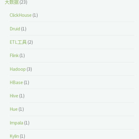
大数据
(23)
ClickHouse
(1)
Druid
(1)
ETL工具
(2)
Flink
(1)
Hadoop
(3)
HBase
(1)
Hive
(1)
Hue
(1)
Impala
(1)
Kylin
(1)