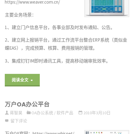
https://www.weaver.com.cn/
主要业务场景：
1、建立门户信息平台，各事业部及时发布通知、公告。
2、建立网上报销平台，通过工作流平台整合ERP系统（类似金
蝶EAS），完成预算、核算、费用报销的管理。
3、集成钉钉IM即时通讯工具，提高移动端审批效率。
"泛
阅读全文
微
万户OA办公平台
OA
蒋智昊
OA办公系统
/
软件产品
2010年3月10日
办
留下评论
公
万户OA官网：https://www.whir.net/