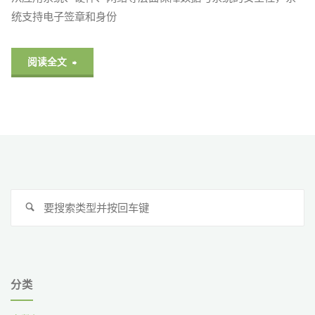
统支持电子签章和身份
"万
阅读全文
户
OA
办
公
搜
平
搜
索
索
台"
分类