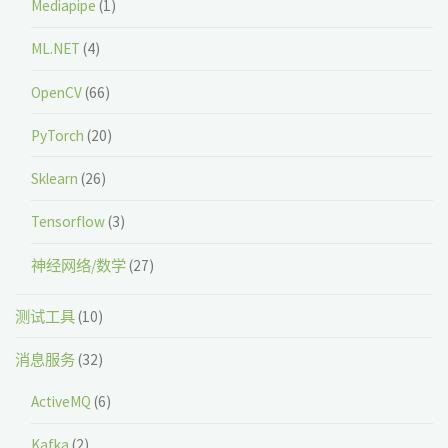
Mediapipe
(1)
ML.NET
(4)
OpenCV
(66)
PyTorch
(20)
Sklearn
(26)
Tensorflow
(3)
神经网络/数学
(27)
测试工具
(10)
消息服务
(32)
ActiveMQ
(6)
Kafka
(2)