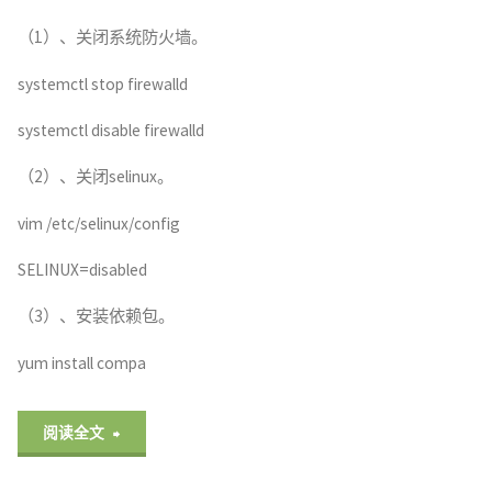
java.lang.NoClassDefFoundError:
（1）、关闭系统防火墙。
Could
systemctl stop firewalld
not
systemctl disable firewalld
initialize
（2）、关闭selinux。
class
vim /etc/selinux/config
sun.awt.X11.XToolkit"
SELINUX=disabled
（3）、安装依赖包。
yum install compa
"Oracle
阅读全文
19c