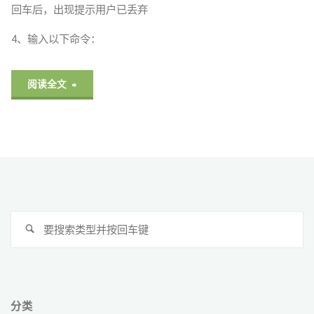
回车后，出现提示用户已丢弃
误
4、输入以下命令：
问
题"
"关
阅读全文
于
Oracle
数
据
搜
导
搜
索
索
入
imp
分类