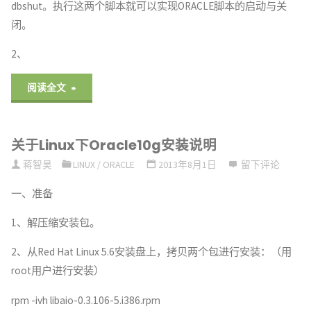
dbshut。执行这两个脚本就可以实现ORACLE脚本的启动与关
闭。
2、
"关
阅读全文
于
关于Linux下Oracle10g安装说明
Linux
蒋智昊
LINUX
/
ORACLE
2013年8月1日
留下评论
下
一、准备
Oracle10g
1、解压缩安装包。
自
2、从Red Hat Linux 5.6安装盘上，拷贝两个包进行安装：（用
启
root用户进行安装）
动"
rpm -ivh libaio-0.3.106-5.i386.rpm