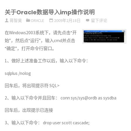
ORA-
关于Oracle数据导入imp操作说明
无
01950
蒋智昊
ORACLE
2009年2月18日
留下评论
法
对
在Windows2003系统下，请先点击“开
工
表
始”，然后点“运行”，输入cmd并点击
作
“确定”，打开命令行窗口。
空
的
1、做好上述准备工作以后，输入以下命令：
间
解
sqlplus /nolog
无
决
回车后，将出现提示符 SQL>
权
办
2、输入以下命令并且回车： conn sys/sys@ordb as sysdba
限
法"
回车后，出现提示已连接
的
3、输入以下命令： drop user scott cascade;
错