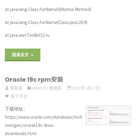
at java.lang.Class.forName0(Native Method)
at java.lang.Class.forName(Class.java:264)
at java.awt.Toolkit$2.ru
"Oracle
阅读全文
19c
Oracle 19c rpm安装
dbca
蒋智昊
ORACLE
/
数据库
2022年3月17日
Exception
留下评论
in
下载地址：
https://www.oracle.com/database/tech
thread
nologies/oracle19c-linux-
“main”
downloads.html