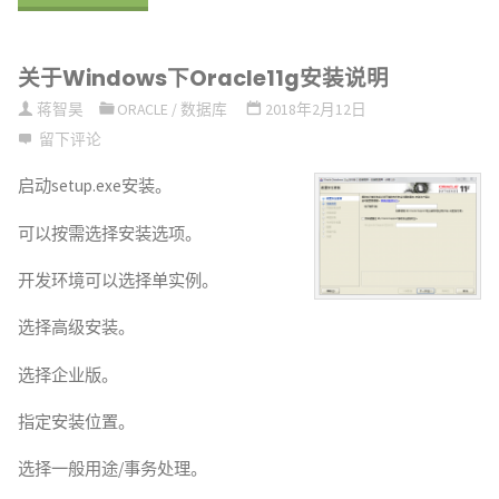
Developer
关于Windows下Oracle11g安装说明
Oracle11g
蒋智昊
ORACLE
/
数据库
2018年2月12日
配
留下评论
置
启动setup.exe安装。
及
可以按需选择安装选项。
使
开发环境可以选择单实例。
用"
选择高级安装。
选择企业版。
指定安装位置。
选择一般用途/事务处理。