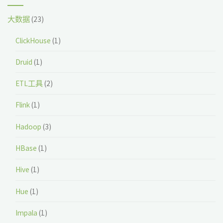
操
大数据
(23)
作
ClickHouse
(1)
说
Druid
(1)
明"
ETL工具
(2)
Flink
(1)
Hadoop
(3)
HBase
(1)
Hive
(1)
Hue
(1)
Impala
(1)