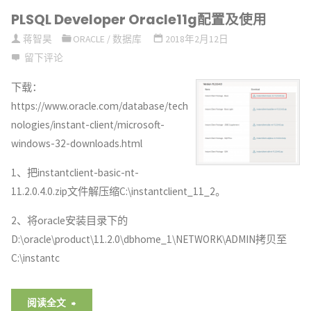
PLSQL Developer Oracle11g配置及使用
rpm
蒋智昊
ORACLE
/
数据库
2018年2月12日
安
留下评论
装"
下载：
https://www.oracle.com/database/tech
nologies/instant-client/microsoft-
windows-32-downloads.html
1、把instantclient-basic-nt-
11.2.0.4.0.zip文件解压缩C:\instantclient_11_2。
2、将oracle安装目录下的
D:\oracle\product\11.2.0\dbhome_1\NETWORK\ADMIN拷贝至
C:\instantc
"PLSQL
阅读全文