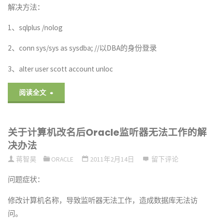
解决方法：
1、sqlplus /nolog
2、conn sys/sys as sysdba; //以DBA的身份登录
3、alter user scott account unloc
"关
阅读全文
于
关于计算机改名后Oracle监听器无法工作的解
Oracle
决办法
10g
蒋智昊
ORACLE
2011年2月14日
留下评论
登
问题症状：
录
修改计算机名称，导致监听器无法工作，造成数据库无法访
问。
出