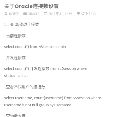
关于Oracle连接数设置
Oracle
蒋智昊
ORACLE
2011年3月14日
留下评论
数
1、查询/修改连接数
据
–当前连接数
库
select count(*) from v$session unoin
文
–并发连接数
件
select count(*) 并发连接数 from v$session where
迁
status=’active’
移"
–查看不同用户的连接数
select username, count(username) from v$session where
username is not null group by username
–查询最大连