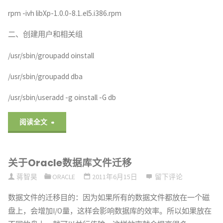
rpm -ivh libXp-1.0.0-8.1.el5.i386.rpm
二、创建用户和相关组
/usr/sbin/groupadd oinstall
/usr/sbin/groupadd dba
/usr/sbin/useradd -g oinstall -G db
"关
阅读全文
于
关于Oracle数据库文件迁移
Linux
蒋智昊
ORACLE
2011年6月15日
留下评论
下
数据文件的迁移目的：因为如果所有的数据文件都放在一个磁
Oracle10g
盘上，会增加I/O量，这样会影响数据库的效率。所以如果放在