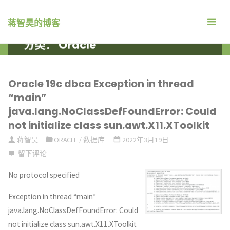
跳
转
蒋智昊的博客
到
分类：
Oracle
内
首
数据库
ARCHIVE FOR CATEGORY "ORACLE"
容。
页
Oracle 19c dbca Exception in thread
“main”
java.lang.NoClassDefFoundError: Could
not initialize class sun.awt.X11.XToolkit
蒋智昊
ORACLE
/
数据库
2022年3月19日
留下评论
No protocol specified
Exception in thread “main”
java.lang.NoClassDefFoundError: Could
not initialize class sun.awt.X11.XToolkit