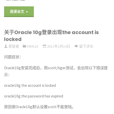
"关
阅读全文
于
关于Oracle 10g登录出现the account is
Oracle
locked
连
蒋智昊
ORACLE
2011年2月14日
留下评论
接
问题症状：
数
Oracle10g安装完成后，用scott/tiger测试，会出现以下错误提
示：
设
oracle10g the account is locked
置"
oracle10g the password has expired
原因是Oracle10g默认设置scott不能登陆。