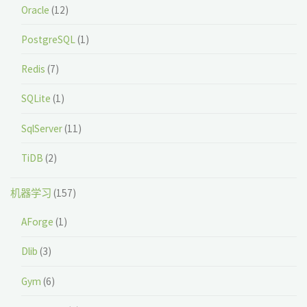
Oracle
(12)
PostgreSQL
(1)
Redis
(7)
SQLite
(1)
SqlServer
(11)
TiDB
(2)
机器学习
(157)
AForge
(1)
Dlib
(3)
Gym
(6)