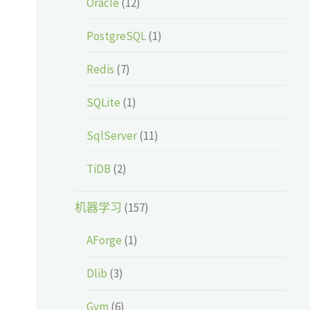
Oracle
(12)
PostgreSQL
(1)
Redis
(7)
SQLite
(1)
SqlServer
(11)
TiDB
(2)
机器学习
(157)
AForge
(1)
Dlib
(3)
Gym
(6)