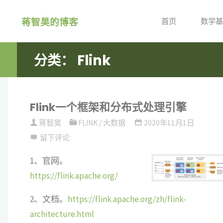
跳
蒋智昊的博客
转
首页
数学基
到
内
分类：
Flink
容。
Flink一个框架和分布式处理引擎
蒋智昊
FLINK
/
大数据
2020年11月1日
留下评论
1、官网。
https://flink.apache.org/
2、文档。
https://flink.apache.org/zh/flink-
architecture.html