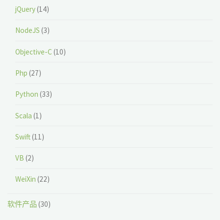
jQuery
(14)
NodeJS
(3)
Objective-C
(10)
Php
(27)
Python
(33)
Scala
(1)
Swift
(11)
VB
(2)
WeiXin
(22)
软件产品
(30)