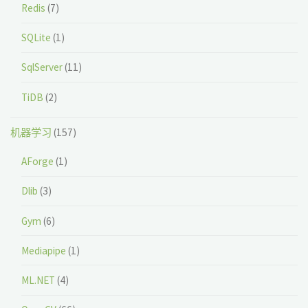
Redis
(7)
SQLite
(1)
SqlServer
(11)
TiDB
(2)
机器学习
(157)
AForge
(1)
Dlib
(3)
Gym
(6)
Mediapipe
(1)
ML.NET
(4)