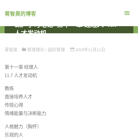
跳
转
蒋智昊的博客
关于陈春花老师《管理者的50堂必修
到
课》学习笔记-第十一章 经理人-11.7
内
人才发动机
容。
首
组织管理
管理理论
关于陈春花老师《管理者的50堂必
页
修课》学习笔记-第十一章 经理人-11.7 人才发动机
蒋智昊
管理理论
/
组织管理
2018年11月11日
第十一章 经理人
11.7 人才发动机
教练
直接培养人才
传授心得
情绪能量与决断能力
人格魅力（胸怀）
乐观的人