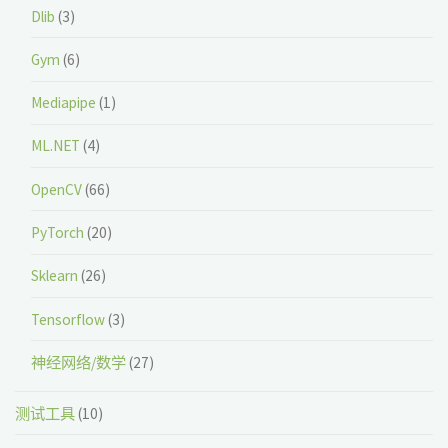
Dlib
(3)
Gym
(6)
Mediapipe
(1)
ML.NET
(4)
OpenCV
(66)
PyTorch
(20)
Sklearn
(26)
Tensorflow
(3)
神经网络/数学
(27)
测试工具
(10)