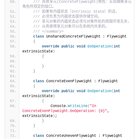
/// 具体享元(ConcreteFlyweight)角色：实现抽象享元
角色所规定的接口。
/// 如果有内蕴状态（Intrinsic State）的话，
/// 必须负责为内蕴状态提供存储空间。
/// 享元对象的内蕴状态必须与对象所处的周围环境无关，
/// 从而使得享元对象可以在系统内共享的。
/// </summary>
class
 UnsharedConcreteFlyweight : Flyweight
{
override
public
void
DoOperation
(
int
extrinsicState
)
{
}
}
class
 ConcreteEvenFlyweight : Flyweight
{
override
public
void
DoOperation
(
int
extrinsicState
)
{
            Console.
WriteLine
(
"In 
ConcreteEvenFlyweight.DoOperation: {0}"
, 
extrinsicState
)
;
}
}
class
 ConcreteUnevenFlyweight : Flyweight