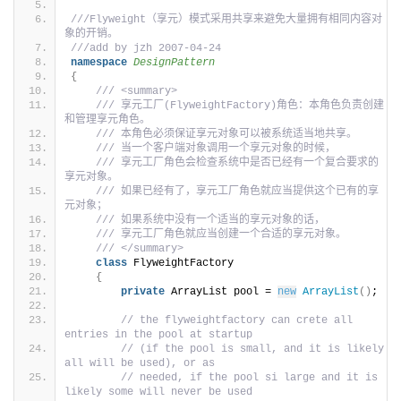
///Flyweight（享元）模式采用共享来避免大量拥有相同内容对
象的开销。
///add by jzh 2007-04-24
namespace 
DesignPattern
{
/// <summary>
/// 享元工厂(FlyweightFactory)角色：本角色负责创建
和管理享元角色。
/// 本角色必须保证享元对象可以被系统适当地共享。
/// 当一个客户端对象调用一个享元对象的时候，
/// 享元工厂角色会检查系统中是否已经有一个复合要求的
享元对象。
/// 如果已经有了，享元工厂角色就应当提供这个已有的享
元对象；
/// 如果系统中没有一个适当的享元对象的话，
/// 享元工厂角色就应当创建一个合适的享元对象。
/// </summary>
class
 FlyweightFactory
{
private
 ArrayList pool = 
new
ArrayList
()
;
// the flyweightfactory can crete all 
entries in the pool at startup 
// (if the pool is small, and it is likely 
all will be used), or as 
// needed, if the pool si large and it is 
likely some will never be used