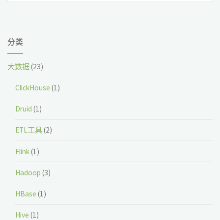
索
分类
大数据
(23)
ClickHouse
(1)
Druid
(1)
ETL工具
(2)
Flink
(1)
Hadoop
(3)
HBase
(1)
Hive
(1)