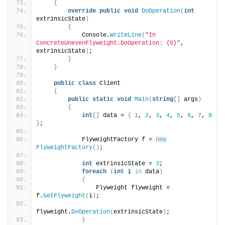
{
override
public
void
DoOperation
(
int
extrinsicState
)
{
            Console.
WriteLine
(
"In 
ConcreteUnevenFlyweight.DoOperation: {0}"
, 
extrinsicState
)
;
}
}
public
class
 Client
{
public
static
void
Main
(
string
[]
 args
)
{
int
[]
 data = 
{
1
, 
2
, 
3
, 
4
, 
5
, 
6
, 
7
, 
8
}
;
            FlyweightFactory f = 
new
FlyweightFactory
()
;
int
 extrinsicState = 
3
;
foreach
(
int
 i 
in
 data
)
{
                Flyweight flyweight = 
f.
GetFlyweight
(
i
)
;
flyweight.
DoOperation
(
extrinsicState
)
;
}