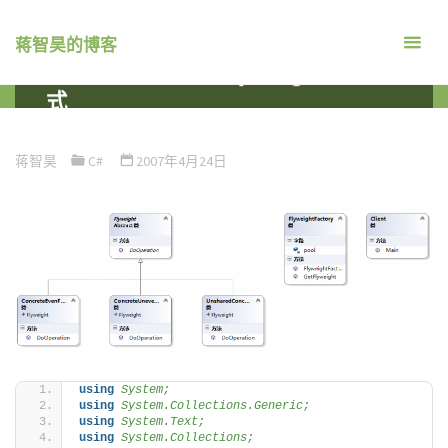
跳
转
蒋智昊的博客
到
关于C# 设计模式 Flyweight 享元模
内
式
容。
首
编程语言
C#
关于C# 设计模式 FLYWEIGHT 享元模式
页
蒋智昊
C#
2007年4月24日
using 
System;
using 
System.Collections.Generic;
using 
System.Text;
using 
System.Collections;