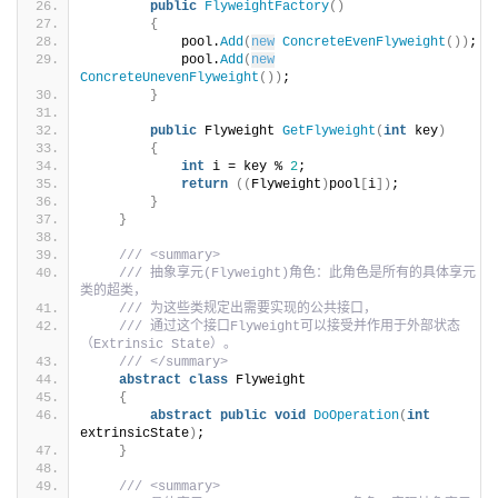
public
FlyweightFactory
()
{
            pool.
Add
(
new
ConcreteEvenFlyweight
())
;
            pool.
Add
(
new
ConcreteUnevenFlyweight
())
;
}
public
 Flyweight 
GetFlyweight
(
int
 key
)
{
int
 i = key % 
2
;
return
((
Flyweight
)
pool
[
i
])
;
}
}
/// <summary>
/// 抽象享元(Flyweight)角色：此角色是所有的具体享元
类的超类，
/// 为这些类规定出需要实现的公共接口，
/// 通过这个接口Flyweight可以接受并作用于外部状态
（Extrinsic State）。
/// </summary>
abstract
class
 Flyweight
{
abstract
public
void
DoOperation
(
int
extrinsicState
)
;
}
/// <summary>