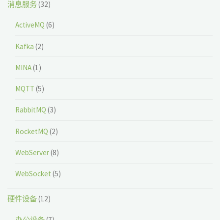
消息服务
(32)
ActiveMQ
(6)
Kafka
(2)
MINA
(1)
MQTT
(5)
RabbitMQ
(3)
RocketMQ
(2)
WebServer
(8)
WebSocket
(5)
硬件设备
(12)
办公设备
(7)