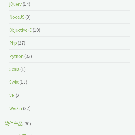
jQuery
(14)
NodeJS
(3)
Objective-C
(10)
Php
(27)
Python
(33)
Scala
(1)
Swift
(11)
VB
(2)
WeiXin
(22)
软件产品
(30)