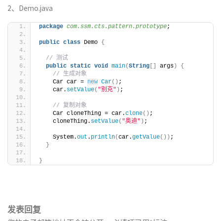
2、Demo.java
package
 com.ssm.cts.pattern.prototype
;
public
class
 Demo 
{
// 测试
public
static
void
main
(
String
[]
 args
)
{
// 生成对象
    Car car = 
new
Car
()
;
    car.
setValue
(
"别克"
)
;
// 复制对象
    Car cloneThing = car.
clone
()
;
    cloneThing.
setValue
(
"奥迪"
)
;
    System.
out
.
println
(
car.
getValue
())
;
}
}
发表回复