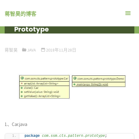
跳
转
蒋智昊的博客
关于Java 设计模式 原型模式
到
Prototype
内
容。
首
编程语言
JAVA
关于JAVA 设计模式 原型模式
页
PROTOTYPE
蒋智昊
JAVA
2018年11月28日
1、Car.java
package
 com.ssm.cts.pattern.prototype
;