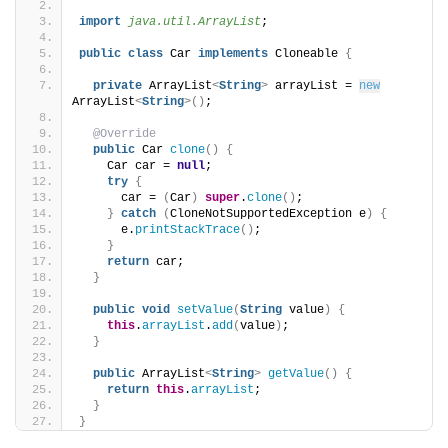
import
 java.util.ArrayList
;
public
class
 Car 
implements
 Cloneable 
{
private
 ArrayList
<
String
>
 arrayList = 
new
ArrayList
<
String
>()
;
@Override
public
 Car 
clone
()
{
    Car car = 
null
;
try
{
      car = 
(
Car
)
super
.
clone
()
;
}
catch
(
CloneNotSupportedException e
)
{
      e.
printStackTrace
()
;
}
return
 car;
}
public
void
setValue
(
String
 value
)
{
this
.
arrayList
.
add
(
value
)
;
}
public
 ArrayList
<
String
>
getValue
()
{
return
this
.
arrayList
;
}
}