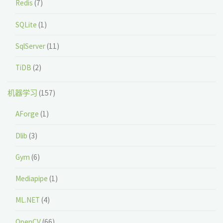
Redis
(7)
SQLite
(1)
SqlServer
(11)
TiDB
(2)
机器学习
(157)
AForge
(1)
Dlib
(3)
Gym
(6)
Mediapipe
(1)
ML.NET
(4)
OpenCV
(66)