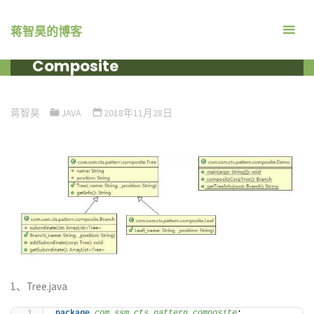
跳
转
蒋智昊的博客
关于Java 设计模式 组合模式
到
Composite
内
容。
首
编程语言
JAVA
关于JAVA 设计模式 组合模式
页
COMPOSITE
蒋智昊
JAVA
2018年11月28日
1、Tree.java
package
 com.ssm.cts.pattern.composite
;