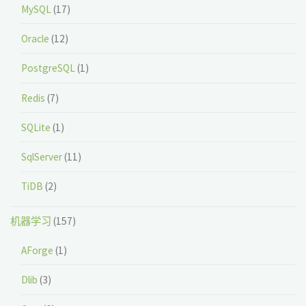
MySQL
(17)
Oracle
(12)
PostgreSQL
(1)
Redis
(7)
SQLite
(1)
SqlServer
(11)
TiDB
(2)
机器学习
(157)
AForge
(1)
Dlib
(3)