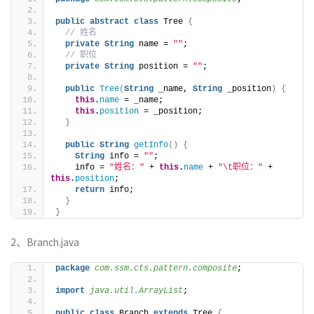
public
abstract
class
 Tree 
{
// 姓名
private
String
 name = 
""
;
// 职位
private
String
 position = 
""
;
public
Tree
(
String
 _name, 
String
 _position
)
{
this
.
name
 = _name;
this
.
position
 = _position;
}
public
String
getInfo
()
{
String
 info = 
""
;
    info = 
"姓名："
 + 
this
.
name
 + 
"\t职位："
 + 
this
.
position
;
return
 info;
}
}
2、Branch.java
package
 com.ssm.cts.pattern.composite
;
import
 java.util.ArrayList
;
public
class
 Branch 
extends
 Tree 
{