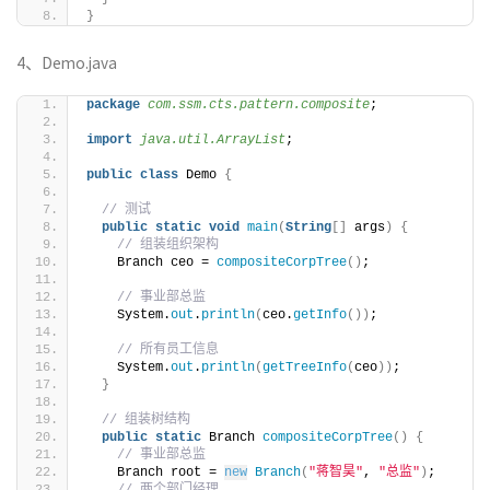
}
4、Demo.java
package
 com.ssm.cts.pattern.composite
;
import
 java.util.ArrayList
;
public
class
 Demo 
{
// 测试
public
static
void
main
(
String
[]
 args
)
{
// 组装组织架构
    Branch ceo = 
compositeCorpTree
()
;
// 事业部总监
    System.
out
.
println
(
ceo.
getInfo
())
;
// 所有员工信息
    System.
out
.
println
(
getTreeInfo
(
ceo
))
;
}
// 组装树结构
public
static
 Branch 
compositeCorpTree
()
{
// 事业部总监
    Branch root = 
new
Branch
(
"蒋智昊"
, 
"总监"
)
;
// 两个部门经理