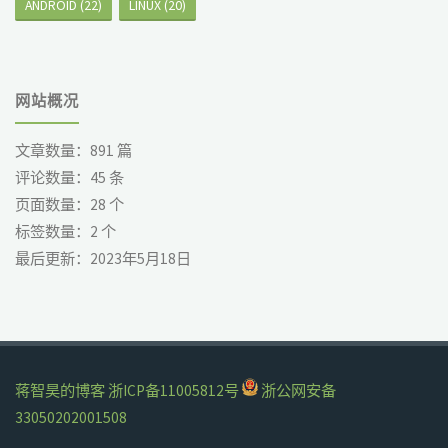
ANDROID
(22)
LINUX
(20)
网站概况
文章数量：
891
篇
评论数量：
45
条
页面数量：
28
个
标签数量：
2
个
最后更新：
2023年5月18日
蒋智昊的博客
浙ICP备11005812号
浙公网安备
33050202001508