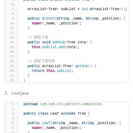
  ArrayList
<
Tree
>
 subList = 
new
 ArrayList
<
Tree
>()
;
public
Branch
(
String
 _name, 
String
 _position
)
{
super
(
_name, _position
)
;
}
// 增加下属
public
void
addSub
(
Tree corp
)
{
this
.
subList
.
add
(
corp
)
;
}
// 获取下属列表
public
 ArrayList
<
Tree
>
getSub
()
{
return
this
.
subList
;
}
}
3、Leaf.java
package
 com.ssm.cts.pattern.composite
;
public
class
 Leaf 
extends
 Tree 
{
public
Leaf
(
String
 _name, 
String
 _position
)
{
super
(
_name, _position
)
;
}