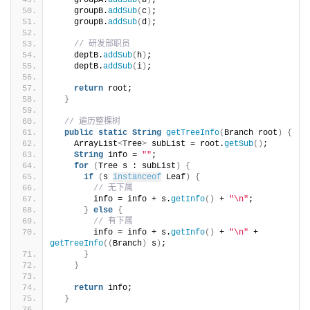
    groupB.
addSub
(
c
)
;
    groupB.
addSub
(
d
)
;
// 研发部职员
    deptB.
addSub
(
h
)
;
    deptB.
addSub
(
i
)
;
return
 root;
}
// 遍历整棵树
public
static
String
getTreeInfo
(
Branch root
)
{
    ArrayList
<
Tree
>
 subList = root.
getSub
()
;
String
 info = 
""
;
for
(
Tree s : subList
)
{
if
(
s 
instanceof
 Leaf
)
{
// 无下属
        info = info + s.
getInfo
()
 + 
"\n"
;
}
else
{
// 有下属
        info = info + s.
getInfo
()
 + 
"\n"
 + 
getTreeInfo
((
Branch
)
 s
)
;
}
}
return
 info;
}