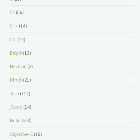
C#
(56)
C++
(14)
Cts
(19)
Delphi
(13)
Electron
(2)
Html5
(21)
Java
(112)
jQuery
(14)
NodeJS
(3)
Objective-C
(10)