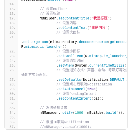
// 设置Builder
// 设置标题
        mBuilder.
setContentTitle
(
"我是标题"
)
// 设置内容
                .
setContentText
(
"我是内容"
)
// 设置大图标
.
setLargeIcon
(
BitmapFactory.
decodeResource
(
getResourc
R.
mipmap
.
ic_launcher
))
// 设置小图标
                .
setSmallIcon
(
R.
mipmap
.
ic_launcher_r
// 设置通知时间
                .
setWhen
(
System.
currentTimeMillis
())
// 设置通知方式：声音、震动、呼吸灯等效果
通知方式为声音。
                .
setDefaults
(
Notification.
DEFAULT_SO
// 设置点击后取消Notification
                .
setAutoCancel
(
true
)
// 设置PendingIntent
                .
setContentIntent
(
pit
)
;
// 发送通知请求
        mNManager.
notify
(
1000
, mBuilder.
build
())
;
// 根据ID取消Notification
//mNManager.cancel(1000);