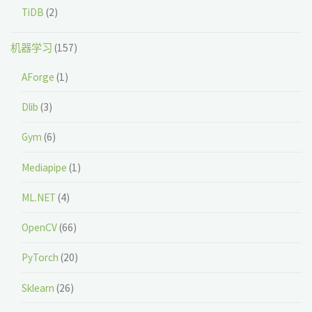
TiDB
(2)
机器学习
(157)
AForge
(1)
Dlib
(3)
Gym
(6)
Mediapipe
(1)
ML.NET
(4)
OpenCV
(66)
PyTorch
(20)
Sklearn
(26)