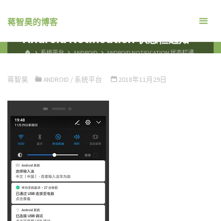
跳
转
蒋智昊的博客
到
Android Notification 状态栏通知
内
首
系统平台
ANDROID
ANDROID NOTIFICATION 状态栏通
容。
页
知
蒋智昊
ANDROID
/
系统平台
2018年11月29日