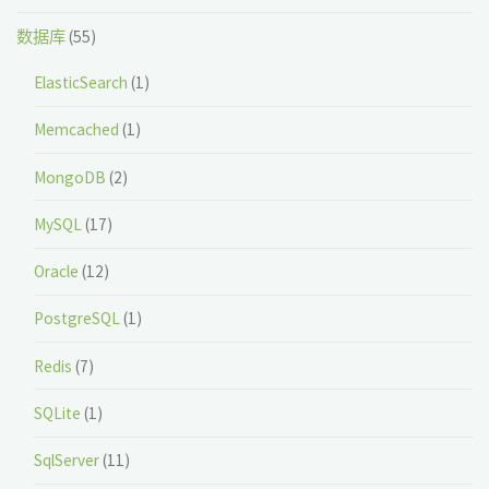
数据库
(55)
ElasticSearch
(1)
Memcached
(1)
MongoDB
(2)
MySQL
(17)
Oracle
(12)
PostgreSQL
(1)
Redis
(7)
SQLite
(1)
SqlServer
(11)