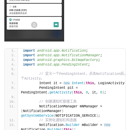
import
 android.app.Notification
;
import
 android.app.NotificationManager
;
import
 android.graphics.BitmapFactory
;
import
 android.app.PendingIntent
;        
// 定义一个PendingIntent，点击Notification后
个Activity。
        Intent it = 
new
Intent
(
this
, LoginActivity.
c
        PendingIntent pit = 
PendingIntent.
getActivity
(
this
, 
0
, it, 
0
)
;
// 创建通知栏管理工具
        NotificationManager mNManager = 
(
NotificationManager
)
getSystemService
(
NOTIFICATION_SERVICE
)
;
// 实例化通知栏构造器
        Notification.
Builder
 mBuilder = 
new
Notification.
Builder
(
this
)
;