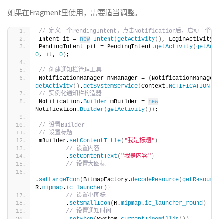
如果在Fragment里使用，需要适当调整。
// 定义一个PendingIntent，点击Notification后，启动一个Ac
Intent it = 
new
Intent
(
getActivity
()
, LoginActivity.
PendingIntent pit = PendingIntent.
getActivity
(
getAct
0
, it, 
0
)
;
// 创建通知栏管理工具
NotificationManager mNManager = 
(
NotificationManager
getActivity
()
.
getSystemService
(
Context.
NOTIFICATION_S
// 实例化通知栏构造器
Notification.
Builder
 mBuilder = 
new
Notification.
Builder
(
getActivity
())
;
// 设置Builder
// 设置标题
mBuilder.
setContentTitle
(
"我是标题"
)
// 设置内容
        .
setContentText
(
"我是内容"
)
// 设置大图标
.
setLargeIcon
(
BitmapFactory.
decodeResource
(
getResourc
R.
mipmap
.
ic_launcher
))
// 设置小图标
        .
setSmallIcon
(
R.
mipmap
.
ic_launcher_round
)
// 设置通知时间
        .
setWhen
(
System.
currentTimeMillis
())