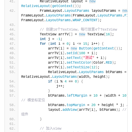
        RelativeLayout layout = 
new
RelativeLayout
(
getContext
())
;
        FrameLayout.
LayoutParams
 layoutParams = 
new
FrameLayout.
LayoutParams
(
FrameLayout.
LayoutParams
.
FIL
FrameLayout.
LayoutParams
.
WRAP_CONTENT
)
;
// 创建16个TextView，每行放置4个TextView
        TextView arrTV
[]
 = 
new
 TextView
[
16
]
;
int
 j = 
-1
;
for
(
int
 i = 
0
; i 
<
= 
15
; i++
)
{
            arrTV
[
i
]
 = 
new
Button
(
getContext
())
;
            arrTV
[
i
]
.
setId
(
100
 + i
)
;
            arrTV
[
i
]
.
setText
(
"测试"
 + i
)
;
            arrTV
[
i
]
.
setTextColor
(
Color.
RED
)
;
            arrTV
[
i
]
.
setTextSize
(
12
)
;
            RelativeLayout.
LayoutParams
 btParams = 
n
RelativeLayout.
LayoutParams
(
width, height
)
;
if
(
i % 
4
 == 
0
)
{
                j++;
}
            btParams.
leftMargin
 = 
10
 + 
(
width + 
10
)
 
// 横坐标定位
            btParams.
topMargin
 = 
20
 + height * j; 
/
            layout.
addView
(
arrTV
[
i
]
, btParams
)
; 
// 加
组件
}
// 加入view