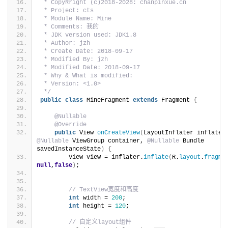
 * CopyRright (c)2018-2028: chanpinxue.cn
 * Project: cts
 * Module Name: Mine
 * Comments: 我的
 * JDK version used: JDK1.8
 * Author: jzh
 * Create Date: 2018-09-17
 * Modified By: jzh
 * Modified Date: 2018-09-17
 * Why & What is modified:
 * Version: <1.0>
 */
public
class
 MineFragment 
extends
 Fragment 
{
@Nullable
@Override
public
 View 
onCreateView
(
@Nullable
 ViewGroup container, 
@Nullable
 Bundle 
savedInstanceState
)
{
        View view = inflater.
inflate
(
R.
layout
.
fragme
null
,
false
)
;
// TextView宽度和高度
int
 width = 
200
;
int
 height = 
120
;
// 自定义layout组件