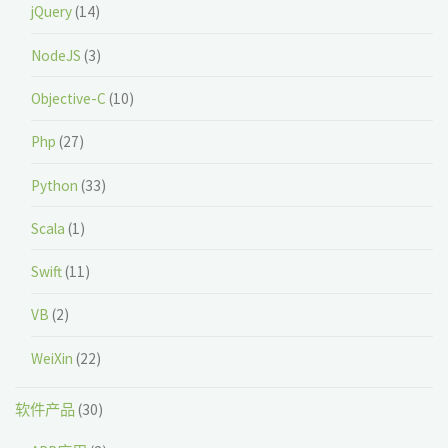
jQuery
(14)
NodeJS
(3)
Objective-C
(10)
Php
(27)
Python
(33)
Scala
(1)
Swift
(11)
VB
(2)
WeiXin
(22)
软件产品
(30)