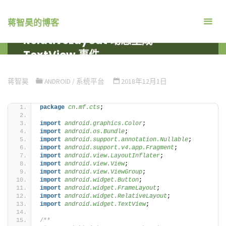
跳
转
蒋智昊的博客
Android Fragment
到
RelativeLayout 动态生成
内
TextView 事件
容。
首
系统平台
ANDROID
ANDROID FRAGMENT
页
RELATIVELAYOUT 动态生成TEXTVIEW 事件
蒋智昊
ANDROID
/
系统平台
2018年12月1日
package
 cn.mf.cts
;
import
 android.graphics.Color
;
import
 android.os.Bundle
;
import
 android.support.annotation.Nullable
;
import
 android.support.v4.app.Fragment
;
import
 android.view.LayoutInflater
;
import
 android.view.View
;
import
 android.view.ViewGroup
;
import
 android.widget.Button
;
import
 android.widget.FrameLayout
;
import
 android.widget.RelativeLayout
;
import
 android.widget.TextView
;
/**