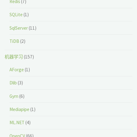
Redis
(7)
SQLite
(1)
SqlServer
(11)
TiDB
(2)
机器学习
(157)
AForge
(1)
Dlib
(3)
Gym
(6)
Mediapipe
(1)
ML.NET
(4)
OpenCV
(66)