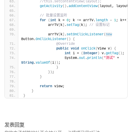
//this.setContentView(layout);
getActivity
()
.
addContentView
(
layout, layoutP
// 批量设置监听
for
(
int
 k = 
0
; k 
<
= arrTV.
length
 - 
1
; k++
)
            arrTV
[
k
]
.
setTag
(
k
)
; 
// 设置标记
            arrTV
[
k
]
.
setOnClickListener
(
new
Button.
OnClickListener
()
{
@Override
public
void
onClick
(
View v
)
{
int
 i = 
(
Integer
)
 v.
getTag
()
;
                    System.
out
.
println
(
"测试"
 + 
String
.
valueOf
(
i
))
;
}
})
;
}
return
 view;
}
}
发表回复