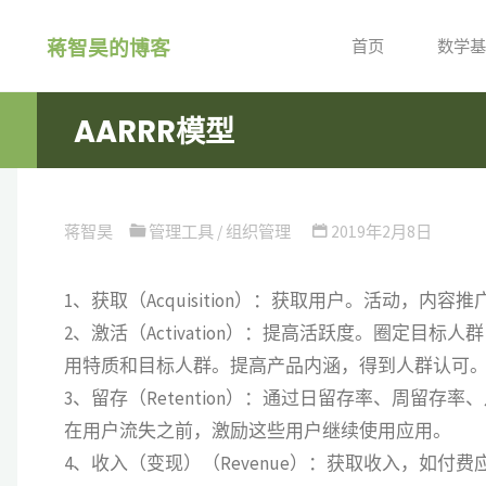
跳
蒋智昊的博客
转
首页
数学基
到
内
AARRR模型
容。
蒋智昊
管理工具
/
组织管理
2019年2月8日
1、获取（Acquisition）：获取用户。活动，
2、激活（Activation）：提高活跃度。圈定
用特质和目标人群。提高产品内涵，得到人群认可
3、留存（Retention）：通过日留存率、周留
在用户流失之前，激励这些用户继续使用应用。
4、收入（变现）（Revenue）：获取收入，如付