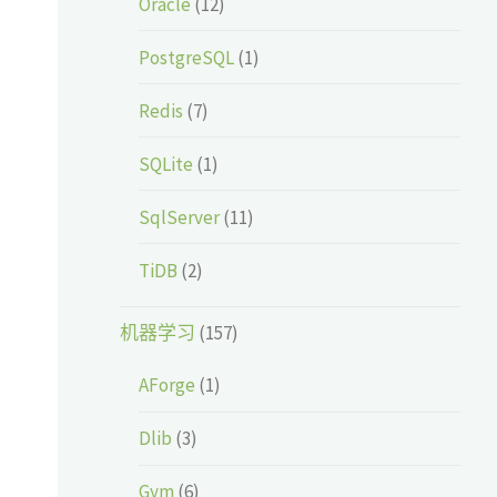
Oracle
(12)
PostgreSQL
(1)
Redis
(7)
SQLite
(1)
SqlServer
(11)
TiDB
(2)
机器学习
(157)
AForge
(1)
Dlib
(3)
Gym
(6)