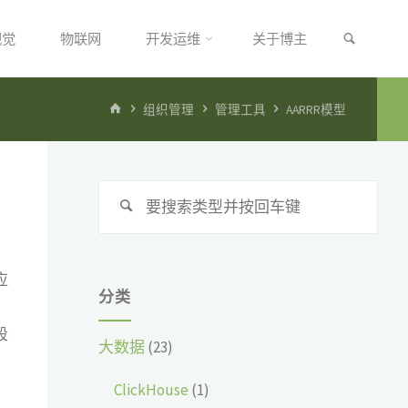
搜索
视觉
物联网
开发运维
关于博主
首
组织管理
管理工具
AARRR模型
页
搜
搜
索：
索
应
分类
段
大数据
(23)
ClickHouse
(1)