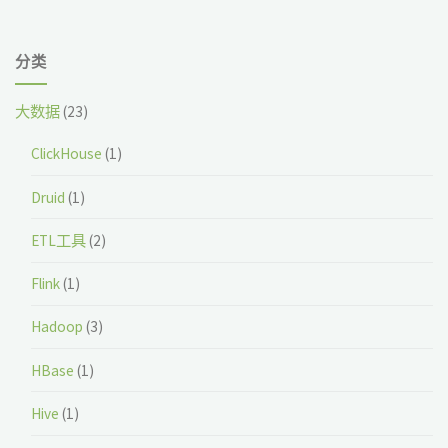
分类
大数据
(23)
ClickHouse
(1)
Druid
(1)
ETL工具
(2)
Flink
(1)
Hadoop
(3)
HBase
(1)
Hive
(1)