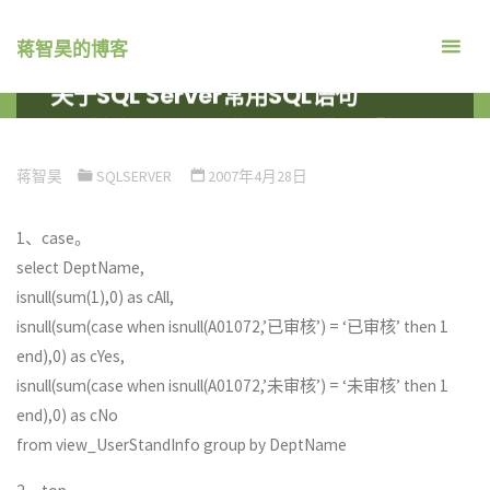
跳
转
蒋智昊的博客
到
关于SQL Server常用SQL语句
内
首
数据库
SQLSERVER
关于SQL SERVER常用SQL语句
容。
页
蒋智昊
SQLSERVER
2007年4月28日
1、case。
select DeptName,
isnull(sum(1),0) as cAll,
isnull(sum(case when isnull(A01072,’已审核’) = ‘已审核’ then 1
end),0) as cYes,
isnull(sum(case when isnull(A01072,’未审核’) = ‘未审核’ then 1
end),0) as cNo
from view_UserStandInfo group by DeptName