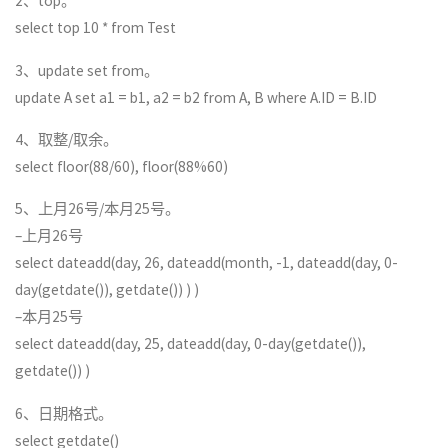
2、top。
select top 10 * from Test
3、update set from。
update A set a1 = b1, a2 = b2 from A, B where A.ID = B.ID
4、取整/取余。
select floor(88/60), floor(88%60)
5、上月26号/本月25号。
–上月26号
select dateadd(day, 26, dateadd(month, -1, dateadd(day, 0-
day(getdate()), getdate()) ) )
–本月25号
select dateadd(day, 25, dateadd(day, 0-day(getdate()),
getdate()) )
6、日期格式。
select getdate()