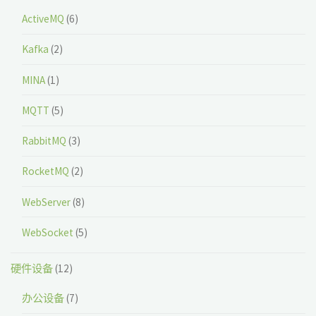
ActiveMQ
(6)
Kafka
(2)
MINA
(1)
MQTT
(5)
RabbitMQ
(3)
RocketMQ
(2)
WebServer
(8)
WebSocket
(5)
硬件设备
(12)
办公设备
(7)