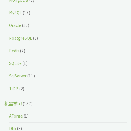
MongoDB
(2)
MySQL
(17)
Oracle
(12)
PostgreSQL
(1)
Redis
(7)
SQLite
(1)
SqlServer
(11)
TiDB
(2)
机器学习
(157)
AForge
(1)
Dlib
(3)