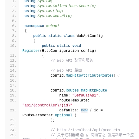
using 
System;
using 
System.Collections.Generic;
using 
System.Linq;
using 
System.Web.Http;
namespace 
webapi
{
public
static
class
 WebApiConfig
{
public
static
void
Register
(
HttpConfiguration config
)
{
// Web API 配置和服务
// Web API 路由
            config.
MapHttpAttributeRoutes
()
;
            config.
Routes
.
MapHttpRoute
(
                name: 
"DefaultApi"
,
                routeTemplate: 
"api/{controller}/{id}"
,
                defaults: 
new
{
 id = 
RouteParameter.
Optional
}
)
;
// http://localhost/api/products
// 关于控制器与路由。简而言之 就是新增一个控