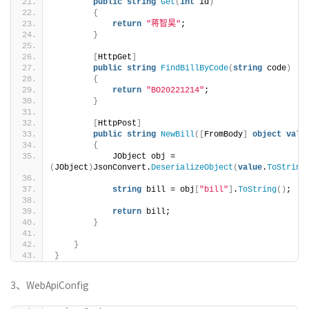
public
string
Get
(
int
 id
)
{
return
"蒋智昊"
;
}
[
HttpGet
]
public
string
FindBillByCode
(
string
 code
)
{
return
"BO20221214"
;
}
[
HttpPost
]
public
string
NewBill
([
FromBody
]
object
valu
{
            JObject obj = 
(
JObject
)
JsonConvert.
DeserializeObject
(
value
.
ToString
string
 bill = obj
[
"bill"
]
.
ToString
()
;
return
 bill;
}
}
}
3、WebApiConfig