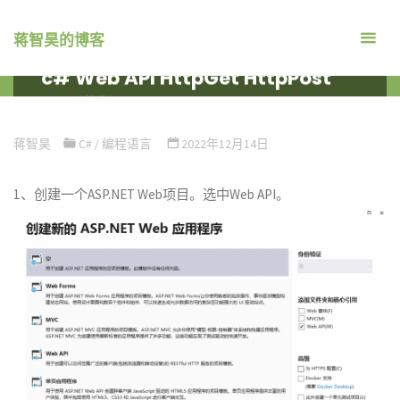
跳
转
蒋智昊的博客
到
c# Web API HttpGet HttpPost
内
首
编程语言
C#
C# WEB API HTTPGET HTTPPOST
容。
页
蒋智昊
C#
/
编程语言
2022年12月14日
1、创建一个ASP.NET Web项目。选中Web API。