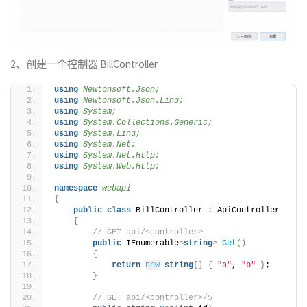
2、创建一个控制器 BillController
using 
Newtonsoft.Json;
using 
Newtonsoft.Json.Linq;
using 
System;
using 
System.Collections.Generic;
using 
System.Linq;
using 
System.Net;
using 
System.Net.Http;
using 
System.Web.Http;
namespace 
webapi
{
public
class
 BillController : ApiController
{
// GET api/<controller>
public
 IEnumerable
<
string
>
Get
()
{
return
new
string
[]
{
"a"
, 
"b"
}
;
}
// GET api/<controller>/5