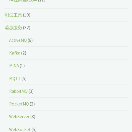
测试工具
(10)
消息服务
(32)
ActiveMQ
(6)
Kafka
(2)
MINA
(1)
MQTT
(5)
RabbitMQ
(3)
RocketMQ
(2)
WebServer
(8)
WebSocket
(5)