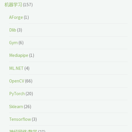
机器学习
(157)
AForge
(1)
Dlib
(3)
Gym
(6)
Mediapipe
(1)
ML.NET
(4)
OpenCV
(66)
PyTorch
(20)
Sklearn
(26)
Tensorflow
(3)
神经网络/数学
(27)