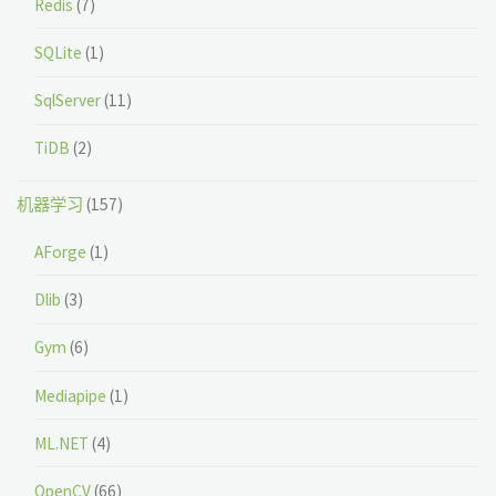
Redis
(7)
SQLite
(1)
SqlServer
(11)
TiDB
(2)
机器学习
(157)
AForge
(1)
Dlib
(3)
Gym
(6)
Mediapipe
(1)
ML.NET
(4)
OpenCV
(66)