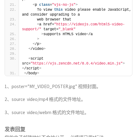
/
>
<
p 
class
=
"vjs-no-js"
>
      To view 
this
 video please enable JavaScript, 
and consider upgrading to a
      web browser that
<
a href=
"https://videojs.com/html5-video-
support/"
 target=
"_blank"
>
supports HTML5 video
<
/a
>
<
/p
>
<
/video
>
<
script 
src=
"https://vjs.zencdn.net/8.0.4/video.min.js"
>
<
/script
>
<
/body
>
1、poster=”MY_VIDEO_POSTER.jpg” 视频封面。
2、source video/mp4 格式的文件地址。
3、source video/webm 格式的文件地址。
发表回复