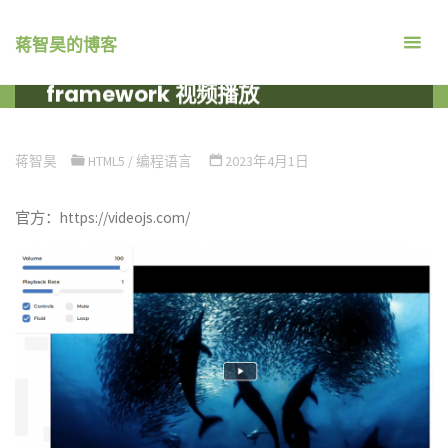
跳
转
蒋智昊的博客
Html5 videojs player
到
framework 视频播放
内
容。
首
编程语言
HTML5
HTML5 VIDEOJS PLAYER FRAMEWORK
页
视频播放
蒋智昊
HTML5
/
编程语言
2023年4月1日
官方：https://videojs.com/