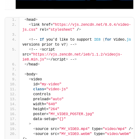
<
head
>
<
link href=
"https://vjs.zencdn.net/8.0.4/video-
js.css"
 rel=
"stylesheet"
 /
>
<
!-- 
If
 you'd like to support 
IE8
(
for
 Video.
js
versions prior to v7
)
 --
>
<
!-- 
<
script 
src=
"https://vjs.zencdn.net/ie8/1.1.2/videojs-
ie8.min.js"
><
/script
>
 --
>
<
/head
>
<
body
>
<
video
    id=
"my-video"
class
=
"video-js"
    controls
    preload=
"auto"
    width=
"640"
    height=
"264"
    poster=
"MY_VIDEO_POSTER.jpg"
    data-setup=
"{}"
>
<
source src=
"MY_VIDEO.mp4"
 type=
"video/mp4"
 /
>
<
source src=
"MY_VIDEO.webm"
 type=
"video/webm"