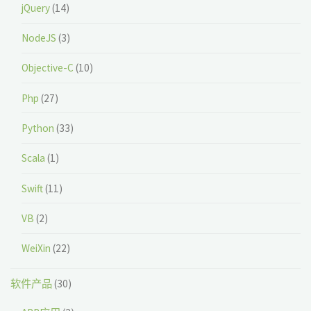
jQuery
(14)
NodeJS
(3)
Objective-C
(10)
Php
(27)
Python
(33)
Scala
(1)
Swift
(11)
VB
(2)
WeiXin
(22)
软件产品
(30)