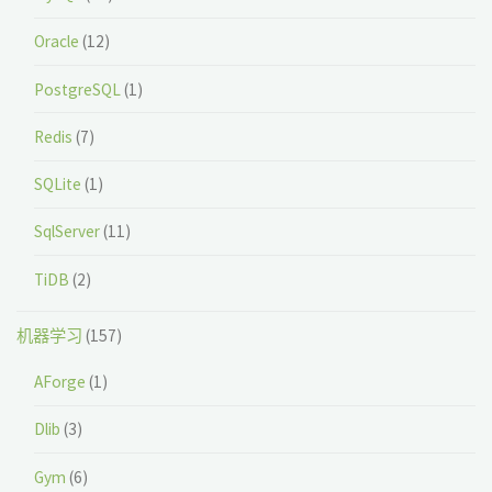
Oracle
(12)
PostgreSQL
(1)
Redis
(7)
SQLite
(1)
SqlServer
(11)
TiDB
(2)
机器学习
(157)
AForge
(1)
Dlib
(3)
Gym
(6)