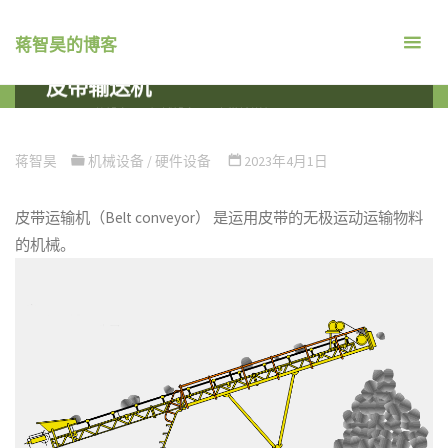
跳
转
蒋智昊的博客
到
皮带输送机
内
首
硬件设备
机械设备
皮带输送机
容。
页
蒋智昊
机械设备
/
硬件设备
2023年4月1日
皮带运输机（Belt conveyor） 是运用皮带的无极运动运输物料
的机械。