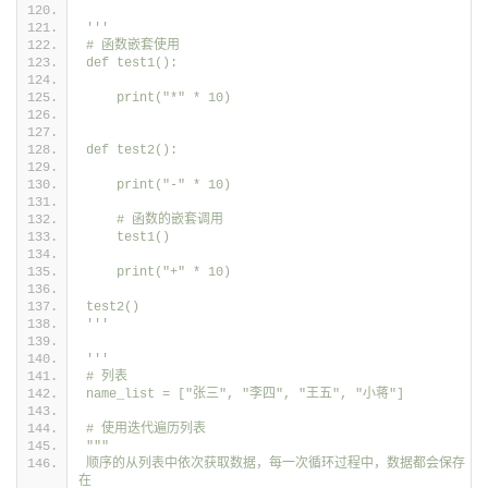
'''
# 函数嵌套使用
def test1():
    print("*" * 10)
def test2():
    print("-" * 10)
    # 函数的嵌套调用
    test1()
    print("+" * 10)
test2()
'''
'''
# 列表
name_list = ["张三", "李四", "王五", "小蒋"]
# 使用迭代遍历列表
"""
顺序的从列表中依次获取数据，每一次循环过程中，数据都会保存
在　