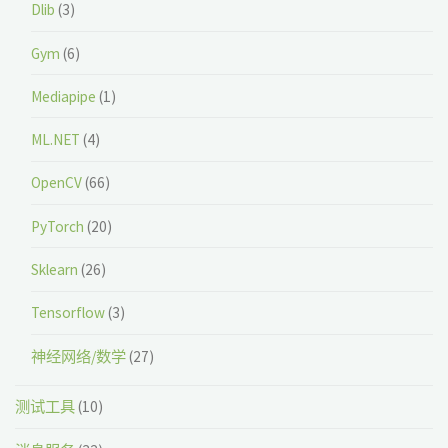
Dlib
(3)
Gym
(6)
Mediapipe
(1)
ML.NET
(4)
OpenCV
(66)
PyTorch
(20)
Sklearn
(26)
Tensorflow
(3)
神经网络/数学
(27)
测试工具
(10)