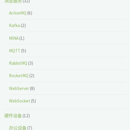
消息服务
(32)
ActiveMQ
(6)
Kafka
(2)
MINA
(1)
MQTT
(5)
RabbitMQ
(3)
RocketMQ
(2)
WebServer
(8)
WebSocket
(5)
硬件设备
(12)
办公设备
(7)