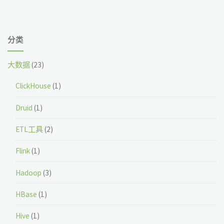
分类
大数据
(23)
ClickHouse
(1)
Druid
(1)
ETL工具
(2)
Flink
(1)
Hadoop
(3)
HBase
(1)
Hive
(1)