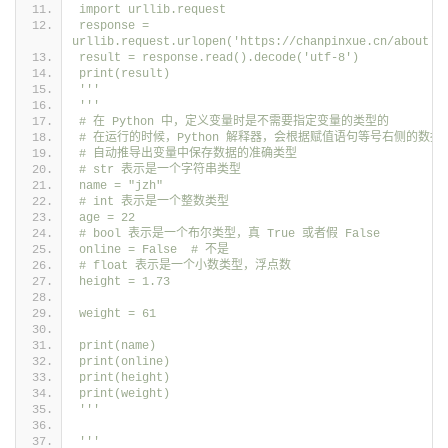
import urllib.request
response = 
urllib.request.urlopen('https://chanpinxue.cn/about')
result = response.read().decode('utf-8')
print(result)
'''
'''
# 在 Python 中，定义变量时是不需要指定变量的类型的
# 在运行的时候，Python 解释器，会根据赋值语句等号右侧的数据
# 自动推导出变量中保存数据的准确类型
# str 表示是一个字符串类型
name = "jzh"
# int 表示是一个整数类型
age = 22
# bool 表示是一个布尔类型，真 True 或者假 False
online = False  # 不是
# float 表示是一个小数类型，浮点数
height = 1.73
weight = 61
print(name)
print(online)
print(height)
print(weight)
'''
'''