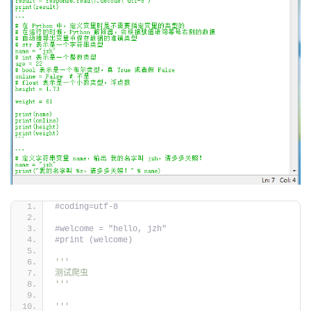
#coding=utf-8
#welcome = "hello, jzh"
#print (welcome)
'''
测试爬虫
'''
'''