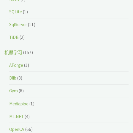
SQLite
(1)
SqlServer
(11)
TiDB
(2)
机器学习
(157)
AForge
(1)
Dlib
(3)
Gym
(6)
Mediapipe
(1)
ML.NET
(4)
OpenCV
(66)