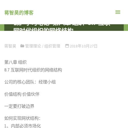
跳
转
蒋智昊的博客
关于陈春花老师《管理者的50堂必修
到
课》学习笔记-第八章 组织-8.7 互联
内
网时代组织的网络结构
容。
首
组织管理
管理理论
关于陈春花老师《管理者的50堂必
页
修课》学习笔记-第八章 组织-8.7 互联网时代组织的网络结构
蒋智昊
管理理论
/
组织管理
2018年10月27日
第八章 组织
8.7 互联网时代组织的网络结构
公司的核心团队：经理小组
价值结构 价值伙伴
一定要打破边界
如何实现网状结构：
1、内部必须市场化