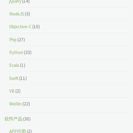
jQuery
(14)
NodeJS
(3)
Objective-C
(10)
Php
(27)
Python
(33)
Scala
(1)
Swift
(11)
VB
(2)
WeiXin
(22)
软件产品
(30)
APP应用
(2)