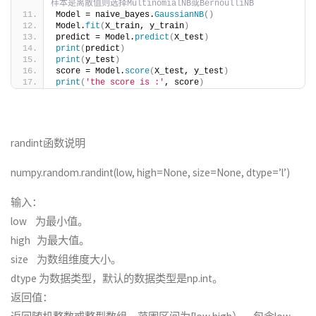
样本是离散值则选择MultinomialNB或BernoulliNB
Model = naive_bayes.
GaussianNB
()
Model.
fit
(
X_train, y_train
)
predict = Model.
predict
(
X_test
)
print
(
predict
)
print
(
y_test
)
score = Model.
score
(
X_test, y_test
)
print
(
'the score is :'
, score
)
randint函数说明
numpy.random.randint(low, high=
None
, size=
None
, dtype=’l’)
输入：
low 为最小值。
high 为最大值。
size 为数组维度大小。
dtype 为数据类型，默认的数据类型是np.int。
返回值：