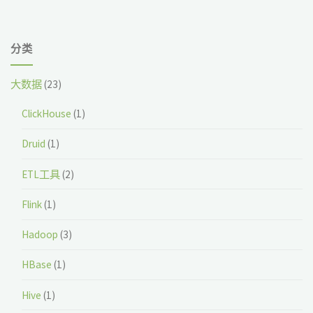
分类
大数据
(23)
ClickHouse
(1)
Druid
(1)
ETL工具
(2)
Flink
(1)
Hadoop
(3)
HBase
(1)
Hive
(1)