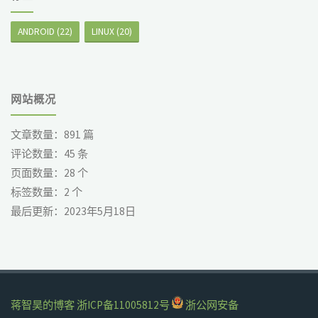
ANDROID
(22)
LINUX
(20)
网站概况
文章数量：
891
篇
评论数量：
45
条
页面数量：
28
个
标签数量：
2
个
最后更新：
2023年5月18日
蒋智昊的博客
浙ICP备11005812号
浙公网安备