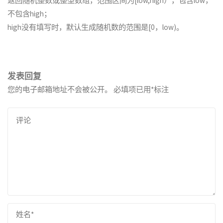
返回随机整数或整型数组，范围区间为[low,high），包含low，
不包含high；
high没有填写时，默认生成随机数的范围是[0，low)。
发表回复
您的电子邮箱地址不会被公开。
必填项已用
*
标注