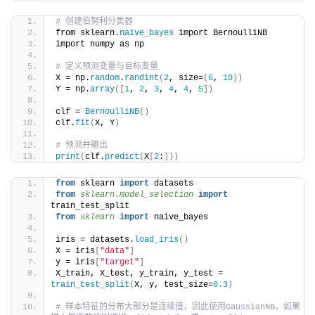
# 创建伯努利分类器
from sklearn.
naive_bayes
 import BernoulliNB
import numpy as np
# 定义预测变量与目标变量
X = np.
random
.
randint
(
2
, size=
(
6
, 
10
))
Y = np.
array
([
1
, 
2
, 
3
, 
4
, 
4
, 
5
])
clf = 
BernoulliNB
()
clf.
fit
(
X, Y
)
# 预测并输出
print
(
clf.
predict
(
X
[
2
:
]))
from
 sklearn 
import
 datasets
from 
sklearn.model_selection
 import
train_test_split
from 
sklearn
 import
 naive_bayes
iris = datasets.
load_iris
()
X = iris
[
"data"
]
y = iris
[
"target"
]
X_train, X_test, y_train, y_test = 
train_test_split
(
X, y, test_size=
0.3
)
# 样本特征的分布大部分是连续值，因此使用GaussianNB，如果