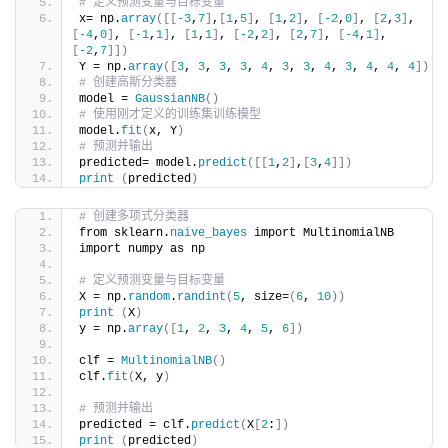
# 定义预测变量与目标变量
x= np.
array
([[
-3
,
7
]
,
[
1
,
5
]
, 
[
1
,
2
]
, 
[
-2
,
0
]
, 
[
2
,
3
]
, 
[
-4
,
0
]
, 
[
-1
,
1
]
, 
[
1
,
1
]
, 
[
-2
,
2
]
, 
[
2
,
7
]
, 
[
-4
,
1
]
, 
[
-2
,
7
]])
Y = np.
array
([
3
, 
3
, 
3
, 
3
, 
4
, 
3
, 
3
, 
4
, 
3
, 
4
, 
4
, 
4
])
# 创建高斯分类器
model = 
GaussianNB
()
# 使用刚才定义的训练集训练模型
model.
fit
(
x, Y
)
# 预测并输出
predicted= model.
predict
([[
1
,
2
]
,
[
3
,
4
]])
print
(
predicted
)
# 创建多项式分类器
from sklearn.
naive_bayes
 import MultinomialNB
import numpy as np
# 定义预测变量与目标变量
X = np.
random
.
randint
(
5
, size=
(
6
, 
10
))
print
(
X
)
y = np.
array
([
1
, 
2
, 
3
, 
4
, 
5
, 
6
])
clf = 
MultinomialNB
()
clf.
fit
(
X, y
)
# 预测并输出
predicted = clf.
predict
(
X
[
2
:
])
print
(
predicted
)