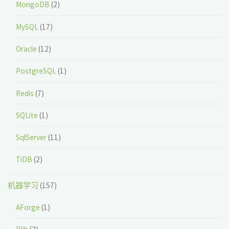
MongoDB
(2)
MySQL
(17)
Oracle
(12)
PostgreSQL
(1)
Redis
(7)
SQLite
(1)
SqlServer
(11)
TiDB
(2)
机器学习
(157)
AForge
(1)