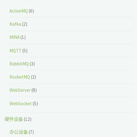
ActiveMQ
(6)
Kafka
(2)
MINA
(1)
MQTT
(5)
RabbitMQ
(3)
RocketMQ
(2)
WebServer
(8)
WebSocket
(5)
硬件设备
(12)
办公设备
(7)