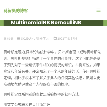
跳
转
蒋智昊的博客
Sklearn 朴素贝叶斯 GaussianNB
到
MultinomialNB BernoulliNB
内
容。
首
机器学习
SKLEARN
SKLEARN 朴素贝叶斯 GAUSSIANNB
页
MULTINOMIALNB BERNOULLINB
蒋智昊
SKLEARN
/
机器学习
2022年9月7日
贝叶斯定理 在概率论与统计学中，贝叶斯定理（或称贝叶斯法
则、贝叶斯规则）描述了一个事件的可能性，这个可能性是基
于预先对于一些与该事件相关的情况的知识。举例来说，如果
癌症和年龄有关，那么知道了一个人的年龄的话，使用贝叶斯
定理，相比于根本不了解关于此人的任何其他信息，就可以更
准确地帮助评估这个人得癌症与否的概率。
贝叶斯定理所阐述的也就是后验概率的获得方法。
用数学公式来表述贝叶斯定理：