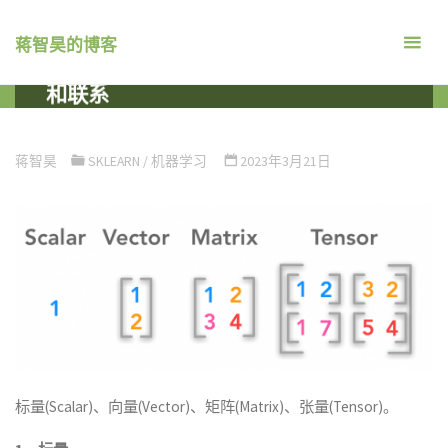
跳
转
蒋智昊的博客
标量、向量、矩阵、张量之间的区别
到
和联系
内
容。
首
机器学习
SKLEARN
标量、向量、矩阵、张量之间的区
页
别和联系
蒋智昊
SKLEARN
/
机器学习
2023年3月21日
标量(Scalar)、向量(Vector)、矩阵(Matrix)、张量(Tensor)。