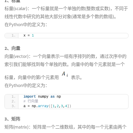
1、标量
标量(scalar)：一个标量就是一个单独的数(整数或实数)，不同于
线性代数中研究的其他大部分对象(通常是多个数的数组)。
在Python中的定义为：
x = 
1
2、向量
向量(vector)：一个向量表示一组有序排列的数，通过次序中的
索引我们能够找到每个单独的数。向量中的每个元素就是一个
标量，向量中的第i个元素用
表示。
在Python中的定义为：
import
 numpy 
as
 np
# 行向量
a = np.
array
([
1
,
2
,
3
,
4
])
3、矩阵
矩阵(matrix)：矩阵是一个二维数组，其中的每一个元素由两个