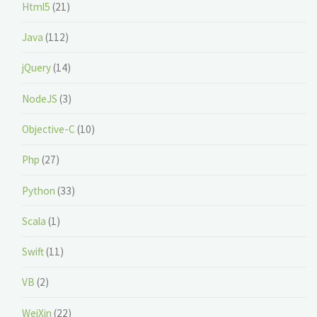
Html5
(21)
Java
(112)
jQuery
(14)
NodeJS
(3)
Objective-C
(10)
Php
(27)
Python
(33)
Scala
(1)
Swift
(11)
VB
(2)
WeiXin
(22)