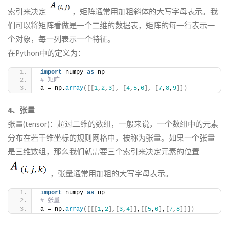
索引来决定
，矩阵通常用加粗斜体的大写字母表示。我
们可以将矩阵看做是一个二维的数据表，矩阵的每一行表示一
个对象，每一列表示一个特征。
在Python中的定义为：
import
 numpy 
as
 np
# 矩阵
a = np.
array
([[
1
,
2
,
3
]
, 
[
4
,
5
,
6
]
, 
[
7
,
8
,
9
]])
4、张量
张量(tensor)：超过二维的数组，一般来说，一个数组中的元素
分布在若干维坐标的规则网格中，被称为张量。如果一个张量
是三维数组，那么我们就需要三个索引来决定元素的位置
，张量通常用加粗的大写字母表示。
import
 numpy 
as
 np
# 张量
a = np.
array
([[[
1
,
2
]
,
[
3
,
4
]]
,
[[
5
,
6
]
,
[
7
,
8
]]])