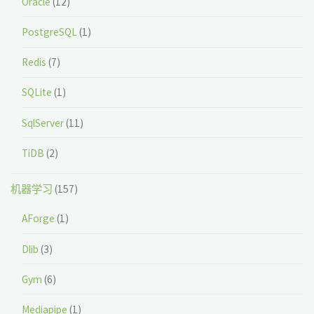
Oracle
(12)
PostgreSQL
(1)
Redis
(7)
SQLite
(1)
SqlServer
(11)
TiDB
(2)
机器学习
(157)
AForge
(1)
Dlib
(3)
Gym
(6)
Mediapipe
(1)