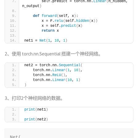
        self.predict = torch.nn.
Linear
(
n_hidden, 
n_output
)
def
forward
(
self, x
)
:
        x = F.
relu
(
self.
hidden
(
x
))
        x = self.
predict
(
x
)
return
 x
net1 = 
Net
(
1
, 
10
, 
1
)
2、使用 torch.nn.Sequential 搭建一个神经网络。
net2 = torch.nn.
Sequential
(
    torch.nn.
Linear
(
1
, 
10
)
,
    torch.nn.
ReLU
()
,
    torch.nn.
Linear
(
10
, 
1
)
)
3、打印2个神经网络的数据。
print
(
net1
)
print
(
net2
)
Net(
