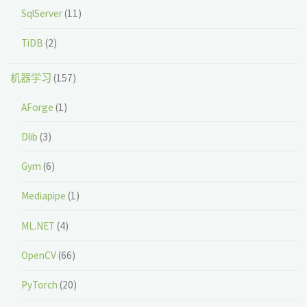
SqlServer
(11)
TiDB
(2)
机器学习
(157)
AForge
(1)
Dlib
(3)
Gym
(6)
Mediapipe
(1)
ML.NET
(4)
OpenCV
(66)
PyTorch
(20)