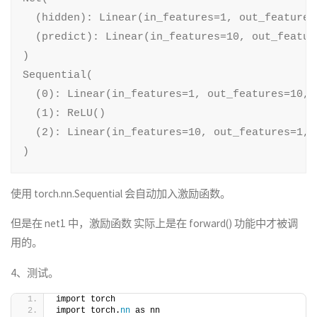
  (hidden): Linear(in_features=1, out_features=
  (predict): Linear(in_features=10, out_feature
)

Sequential(

  (0): Linear(in_features=1, out_features=10, b
  (1): ReLU()

  (2): Linear(in_features=10, out_features=1, b
)
使用 torch.nn.Sequential 会自动加入激励函数。
但是在 net1 中，激励函数 实际上是在 forward() 功能中才被调
用的。
4、测试。
import torch
import torch.
nn
 as nn