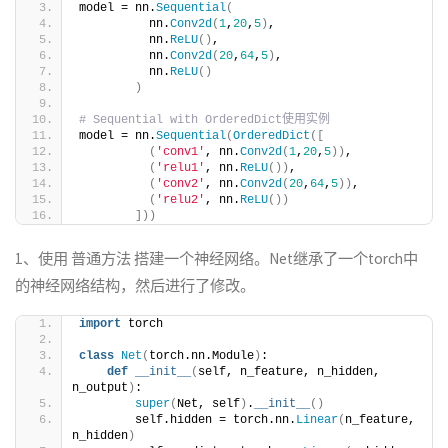
model = nn.
Sequential
(
          nn.
Conv2d
(
1
,
20
,
5
)
,
          nn.
ReLU
()
,
          nn.
Conv2d
(
20
,
64
,
5
)
,
          nn.
ReLU
()
)
# Sequential with OrderedDict使用实例
model = nn.
Sequential
(
OrderedDict
([
(
'conv1'
, nn.
Conv2d
(
1
,
20
,
5
))
,
(
'relu1'
, nn.
ReLU
())
,
(
'conv2'
, nn.
Conv2d
(
20
,
64
,
5
))
,
(
'relu2'
, nn.
ReLU
())
]))
1、使用 普通方法 搭建一个神经网络。Net继承了一个torch中
的神经网络结构，然后进行了修改。
import
 torch
class
Net
(
torch.nn.Module
)
:
def
__init__
(
self, n_feature, n_hidden, 
n_output
)
:
super
(
Net, self
)
.
__init__
()
        self.hidden = torch.nn.
Linear
(
n_feature, 
n_hidden
)