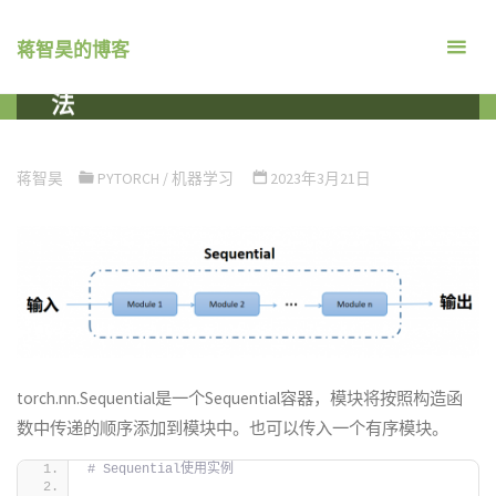
跳
转
蒋智昊的博客
PyTorch torch.nn.Sequential 用
到
法
内
容。
首
机器学习
PYTORCH
PYTORCH TORCH.NN.SEQUENTIAL
页
用法
蒋智昊
PYTORCH
/
机器学习
2023年3月21日
torch.nn.Sequential是一个Sequential容器，模块将按照构造函
数中传递的顺序添加到模块中。也可以传入一个有序模块。
# Sequential使用实例