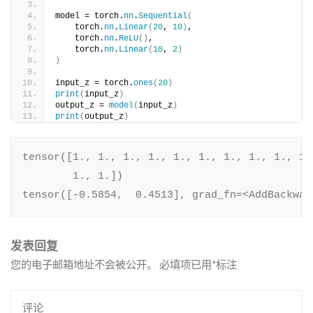
model = torch.
nn
.
Sequential
(
    torch.
nn
.
Linear
(
20
, 
10
)
,
    torch.
nn
.
ReLU
()
,
    torch.
nn
.
Linear
(
10
, 
2
)
)
input_z = torch.
ones
(
20
)
print
(
input_z
)
output_z = 
model
(
input_z
)
print
(
output_z
)
tensor([1., 1., 1., 1., 1., 1., 1., 1., 1., 1.
        1., 1.])

tensor([-0.5854,  0.4513], grad_fn=<AddBackwar
发表回复
您的电子邮箱地址不会被公开。
必填项已用
*
标注