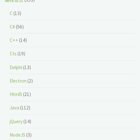
C
(13)
C#
(56)
C++
(14)
Cts
(19)
Delphi
(13)
Electron
(2)
Html5
(21)
Java
(112)
jQuery
(14)
NodeJS
(3)