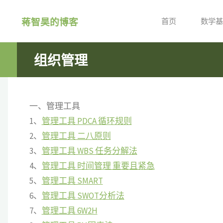
跳
蒋智昊的博客
转
首页
数学基
到
内
组织管理
容。
一、管理工具
1、
管理工具 PDCA 循环规则
2、
管理工具 二八原则
3、
管理工具 WBS 任务分解法
4、
管理工具 时间管理 重要且紧急
5、
管理工具 SMART
6、
管理工具 SWOT分析法
7、
管理工具 6W2H