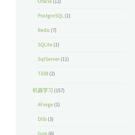
Oracle
(12)
PostgreSQL
(1)
Redis
(7)
SQLite
(1)
SqlServer
(11)
TiDB
(2)
机器学习
(157)
AForge
(1)
Dlib
(3)
Gym
(6)