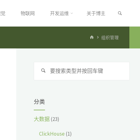
搜索
视觉
物联网
开发运维
关于博主
首
组织管理
页
搜
搜
索：
索
分类
大数据
(23)
ClickHouse
(1)